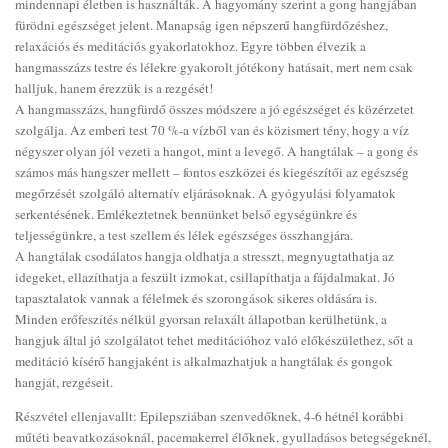
mindennapi életben is használták. A hagyomány szerint a gong hangjában
fürödni egészséget jelent. Manapság igen népszerű hangfürdőzéshez,
relaxációs és meditációs gyakorlatokhoz. Egyre többen élvezik a
hangmasszázs testre és lélekre gyakorolt jótékony hatásait, mert nem csak
halljuk, hanem érezzük is a rezgését!
A hangmasszázs, hangfürdő összes módszere a jó egészséget és közérzetet
szolgálja. Az emberi test 70 %-a vízből van és közismert tény, hogy a víz
négyszer olyan jól vezeti a hangot, mint a levegő. A hangtálak – a gong és
számos más hangszer mellett – fontos eszközei és kiegészítői az egészség
megőrzését szolgáló alternatív eljárásoknak. A gyógyulási folyamatok
serkentésének. Emlékeztetnek bennünket belső egységünkre és
teljességünkre, a test szellem és lélek egészséges összhangjára.
A hangtálak csodálatos hangja oldhatja a stresszt, megnyugtathatja az
idegeket, ellazíthatja a feszült izmokat, csillapíthatja a fájdalmakat. Jó
tapasztalatok vannak a félelmek és szorongások sikeres oldására is.
Minden erőfeszítés nélkül gyorsan relaxált állapotban kerülhetünk, a
hangjuk által jó szolgálatot tehet meditációhoz való előkészülethez, sőt a
meditáció kísérő hangjaként is alkalmazhatjuk a hangtálak és gongok
hangját, rezgéseit.
Részvétel ellenjavallt: Epilepsziában szenvedőknek, 4-6 hétnél korábbi
műtéti beavatkozásoknál, pacemakerrel élőknek, gyulladásos betegségeknél,