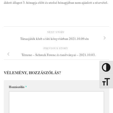
áldott állapot 3. hónapja előtt és utolsó hónapjában nem ajánlott a részvétel.
NEXT STORY
Társasjáték klub a táti könyvtárban 2021.10.09-én
PREVIOUS STORY
Térzene – Schreck Ferenc és tanítványai – 2021.10.03.
Nagy kon
VÉLEMÉNY, HOZZÁSZÓLÁS?
Betűmére
Hozzászólás
*