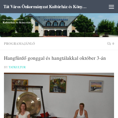
Tát Város Önkormányzat Kultúrház és Könyvtár
Skip to content
PROGRAMAJÁNLÓ
0
Hangfürdő gonggal és hangtálakkal október 3-án
BY
TATKULTUR