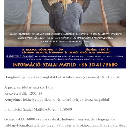
Hangfürdő gonggal és hangtálakkal október 3-án (vasárnap) 18.30 órától
A program időtartama kb. 1 óra.
Részvételi díj: 1200.- Ft
Kényelmes fekhelyet, polifoamot és takarót kérjük, hozz magaddal!
Információ: Szalai Matild +36-20-4179680
Gongokat kb. 6000 éve használnak. Indonéz hangszer, de a legrégebbi
példányt Kínában találták. Leginkább szertartásokhoz, szakrális célokra, de a