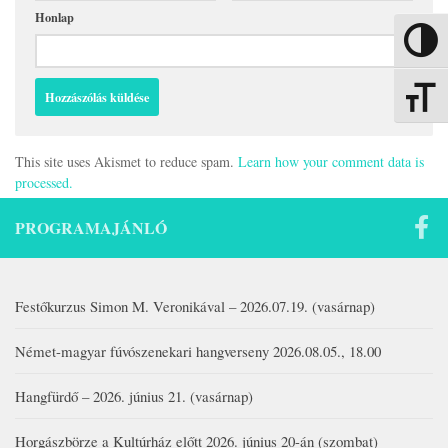
Honlap
Nagy kon
Betűmére
This site uses Akismet to reduce spam.
Learn how your comment data is
processed.
PROGRAMAJÁNLÓ
Festőkurzus Simon M. Veronikával – 2026.07.19. (vasárnap)
Német-magyar fúvószenekari hangverseny 2026.08.05., 18.00
Hangfürdő – 2026. június 21. (vasárnap)
Horgászbörze a Kultúrház előtt 2026. június 20-án (szombat)