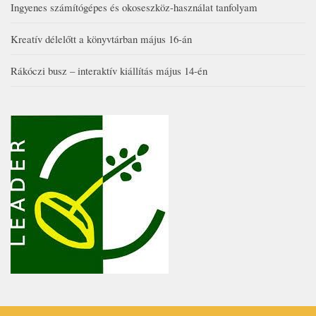
Ingyenes számítógépes és okoseszköz-használat tanfolyam
Kreatív délelőtt a könyvtárban május 16-án
Rákóczi busz – interaktív kiállítás május 14-én