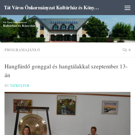
Tát Város Önkormányzat Kultúrház és Könyvtár
Skip to content
PROGRAMAJÁNLÓ
0
Hangfürdő gonggal és hangtálakkal szeptember 13-
án
BY
TATKULTUR