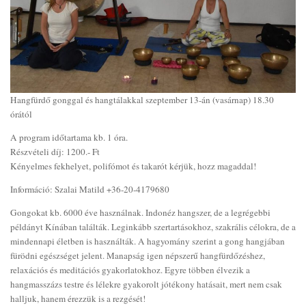
Hangfürdő gonggal és hangtálakkal szeptember 13-án (vasárnap) 18.30
órától
A program időtartama kb. 1 óra.
Részvételi díj: 1200.- Ft
Kényelmes fekhelyet, polifómot és takarót kérjük, hozz magaddal!
Információ: Szalai Matild +36-20-4179680
Gongokat kb. 6000 éve használnak. Indonéz hangszer, de a legrégebbi
példányt Kínában találták. Leginkább szertartásokhoz, szakrális célokra, de a
mindennapi életben is használták. A hagyomány szerint a gong hangjában
fürödni egészséget jelent. Manapság igen népszerű hangfürdőzéshez,
relaxációs és meditációs gyakorlatokhoz. Egyre többen élvezik a
hangmasszázs testre és lélekre gyakorolt jótékony hatásait, mert nem csak
halljuk, hanem érezzük is a rezgését!