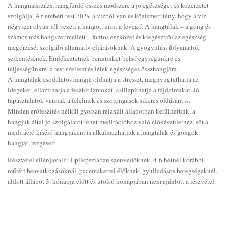
A hangmasszázs, hangfürdő összes módszere a jó egészséget és közérzetet
szolgálja. Az emberi test 70 %-a vízből van és közismert tény, hogy a víz
négyszer olyan jól vezeti a hangot, mint a levegő. A hangtálak – a gong és
számos más hangszer mellett – fontos eszközei és kiegészítői az egészség
megőrzését szolgáló alternatív eljárásoknak. A gyógyulási folyamatok
serkentésének. Emlékeztetnek bennünket belső egységünkre és
teljességünkre, a test szellem és lélek egészséges összhangjára.
A hangtálak csodálatos hangja oldhatja a stresszt, megnyugtathatja az
idegeket, ellazíthatja a feszült izmokat, csillapíthatja a fájdalmakat. Jó
tapasztalatok vannak a félelmek és szorongások sikeres oldására is.
Minden erőfeszítés nélkül gyorsan relaxált állapotban kerülhetünk, a
hangjuk által jó szolgálatot tehet meditációhoz való előkészülethez, sőt a
meditáció kísérő hangjaként is alkalmazhatjuk a hangtálak és gongok
hangját, rezgéseit.
Részvétel ellenjavallt: Epilepsziában szenvedőknek, 4-6 hétnél korábbi
műtéti beavatkozásoknál, pacemakerrel élőknek, gyulladásos betegségeknél,
áldott állapot 3. hónapja előtt és utolsó hónapjában nem ajánlott a részvétel.