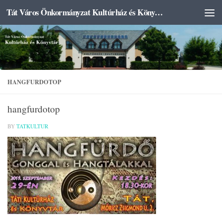
Tát Város Önkormányzat Kultúrház és Könyvtár
Skip to content
HANGFURDOTOP
hangfurdotop
BY
TATKULTUR