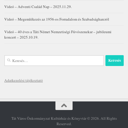
Videó – Adventi Család Nap – 2025.11.29.
Videó – Megemlékezés az 1956-os Forradalom és Szabadságharcról
Videó – 40 éves a Táti Német Nemzetiségi Fúvószenekar – jubileumi
koncert – 2025.10.19.
Keresés:
Adatkezelési tájékoztató
Tát Város Önkormányzat Kultúrház és Könyvtár © 2026. All Rights
Reserved.