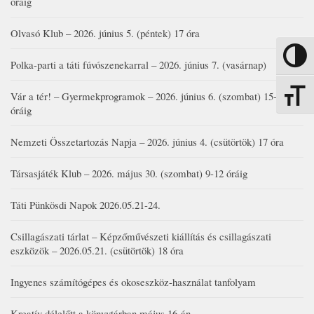
óráig
Olvasó Klub – 2026. június 5. (péntek) 17 óra
Nagy kon
Polka-parti a táti fúvószenekarral – 2026. június 7. (vasárnap)
Vár a tér! – Gyermekprogramok – 2026. június 6. (szombat) 15-19
Betűmére
óráig
Nemzeti Összetartozás Napja – 2026. június 4. (csütörtök) 17 óra
Társasjáték Klub – 2026. május 30. (szombat) 9-12 óráig
Táti Pünkösdi Napok 2026.05.21-24.
Csillagászati tárlat – Képzőművészeti kiállítás és csillagászati
eszközök – 2026.05.21. (csütörtök) 18 óra
Ingyenes számítógépes és okoseszköz-használat tanfolyam
Kreatív délelőtt a könyvtárban május 16-án