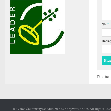
Név
*
Honla
This site
Tát Város Önkormányzat Kultúrház és Könyvtár © 2026. All Rights Rese