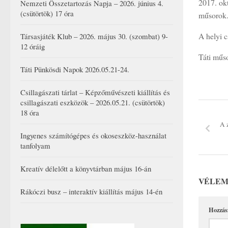
2017. okt
Nemzeti Összetartozás Napja – 2026. június 4.
(csütörtök) 17 óra
műsorok
A helyi 
Társasjáték Klub – 2026. május 30. (szombat) 9-
12 óráig
Táti műso
Táti Pünkösdi Napok 2026.05.21-24.
Csillagászati tárlat – Képzőművészeti kiállítás és
csillagászati eszközök – 2026.05.21. (csütörtök)
18 óra
A 
Ingyenes számítógépes és okoseszköz-használat
tanfolyam
Kreatív délelőtt a könyvtárban május 16-án
VÉLEM
Rákóczi busz – interaktív kiállítás május 14-én
Hozzás