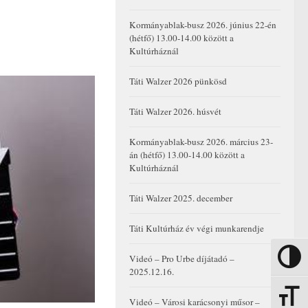
Kormányablak-busz 2026. június 22-én
(hétfő) 13.00-14.00 között a
Kultúrháznál
Táti Walzer 2026 pünkösd
Táti Walzer 2026. húsvét
Kormányablak-busz 2026. március 23-
án (hétfő) 13.00-14.00 között a
Kultúrháznál
Táti Walzer 2025. december
Táti Kultúrház év végi munkarendje
Videó – Pro Urbe díjátadó –
Nagy kon
2025.12.16.
Betűmére
Videó – Városi karácsonyi műsor –