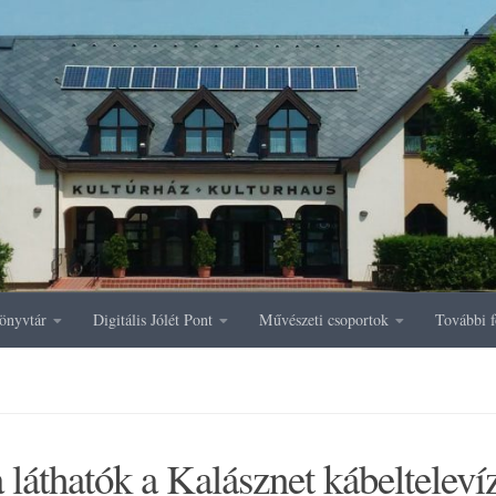
önyvtár
Digitális Jólét Pont
Művészeti csoportok
További f
 láthatók a Kalásznet kábelteleví