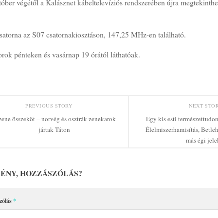
óber végétől a Kalásznet kábeltelevíziós rendszerében újra megtekinthető
.
csatorna az S07 csatornakiosztáson, 147,25 MHz-en található.
rok pénteken és vasárnap 19 órától láthatóak.
PREVIOUS STORY
NEXT STO
zene összeköt – norvég és osztrák zenekarok
Egy kis esti természettudo
jártak Táton
Élelmiszerhamisítás, Betleh
más égi jele
ÉNY, HOZZÁSZÓLÁS?
zólás
*