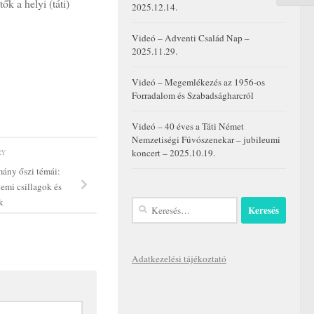
k a helyi (táti)
2025.12.14.
Videó – Adventi Család Nap –
2025.11.29.
Videó – Megemlékezés az 1956-os
Forradalom és Szabadságharcról
Videó – 40 éves a Táti Német
Nemzetiségi Fúvószenekar – jubileumi
koncert – 2025.10.19.
RY
mány őszi témái:
emi csillagok és
k
Keresés:
Adatkezelési tájékoztató