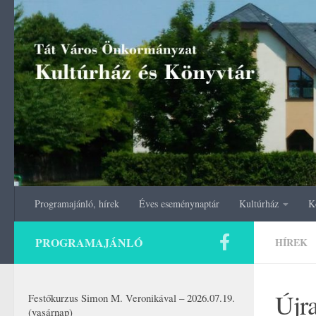
Skip to content
Programajánló, hírek
Éves eseménynaptár
Kultúrház
K
PROGRAMAJÁNLÓ
HÍREK
Újra
Festőkurzus Simon M. Veronikával – 2026.07.19.
(vasárnap)