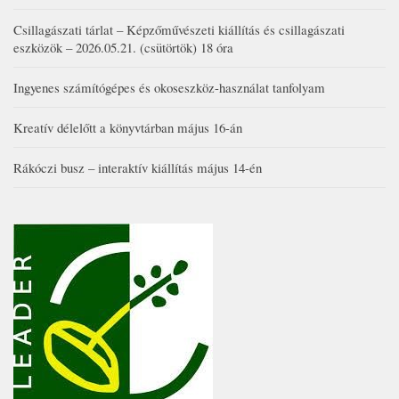
Csillagászati tárlat – Képzőművészeti kiállítás és csillagászati
eszközök – 2026.05.21. (csütörtök) 18 óra
Ingyenes számítógépes és okoseszköz-használat tanfolyam
Kreatív délelőtt a könyvtárban május 16-án
Rákóczi busz – interaktív kiállítás május 14-én