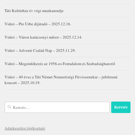
Táti Kultúrház év végi munkarendje
Videó – Pro Urbe díjátadó – 2025.12.16.
Videó – Városi karácsonyi műsor – 2025.12.14.
Videó – Adventi Család Nap – 2025.11.29.
Videó – Megemlékezés az 1956-os Forradalom és Szabadságharcról
Videó – 40 éves a Táti Német Nemzetiségi Fúvószenekar – jubileumi
koncert – 2025.10.19.
Keresés:
Adatkezelési tájékoztató