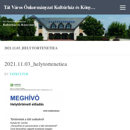
Tát Város Önkormányzat Kultúrház és Könyvtár
Skip to content
2021.11.03_HELYTORTENETIEA
2021.11.03_helytortenetiea
BY
TATKULTUR