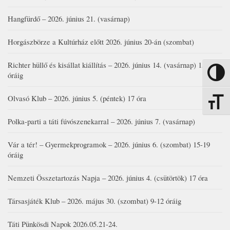
Hangfürdő – 2026. június 21. (vasárnap)
Horgászbörze a Kultúrház előtt 2026. június 20-án (szombat)
Richter hüllő és kisállat kiállítás – 2026. június 14. (vasárnap) 15-17
Nagy kon
óráig
Olvasó Klub – 2026. június 5. (péntek) 17 óra
Betűmére
Polka-parti a táti fúvószenekarral – 2026. június 7. (vasárnap)
Vár a tér! – Gyermekprogramok – 2026. június 6. (szombat) 15-19
óráig
Nemzeti Összetartozás Napja – 2026. június 4. (csütörtök) 17 óra
Társasjáték Klub – 2026. május 30. (szombat) 9-12 óráig
Táti Pünkösdi Napok 2026.05.21-24.