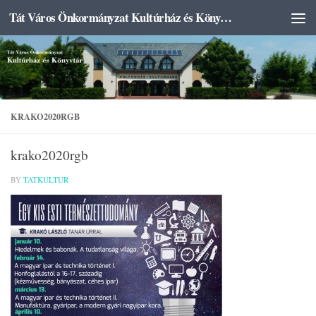
Tát Város Önkormányzat Kultúrház és Könyvtár
Skip to content
KRAKO2020RGB
krako2020rgb
BY
TATKULTUR