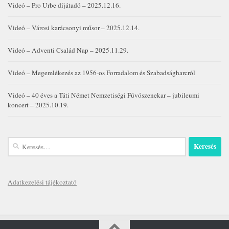
Videó – Pro Urbe díjátadó – 2025.12.16.
Videó – Városi karácsonyi műsor – 2025.12.14.
Videó – Adventi Család Nap – 2025.11.29.
Videó – Megemlékezés az 1956-os Forradalom és Szabadságharcról
Videó – 40 éves a Táti Német Nemzetiségi Fúvószenekar – jubileumi
koncert – 2025.10.19.
Keresés:
Adatkezelési tájékoztató