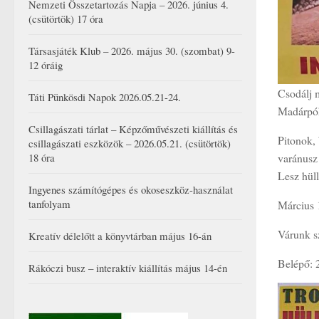
Nemzeti Összetartozás Napja – 2026. június 4.
(csütörtök) 17 óra
Társasjáték Klub – 2026. május 30. (szombat) 9-
12 óráig
Csodálj 
Táti Pünkösdi Napok 2026.05.21-24.
Madárpók
Csillagászati tárlat – Képzőművészeti kiállítás és
Pitonok, 
csillagászati eszközök – 2026.05.21. (csütörtök)
varánusz 
18 óra
Lesz hüll
Ingyenes számítógépes és okoseszköz-használat
tanfolyam
Március 1
Várunk sz
Kreatív délelőtt a könyvtárban május 16-án
Belépő: 
Rákóczi busz – interaktív kiállítás május 14-én