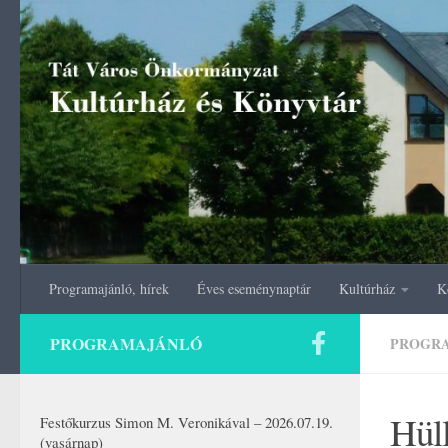
Skip to content
Programajánló, hírek
Éves eseménynaptár
Kultúrház
K
PROGRAMAJÁNLÓ
PROGR
Hüll
Festőkurzus Simon M. Veronikával – 2026.07.19.
(vasárnap)