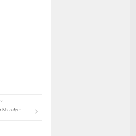
RY
i Klubestje –
.