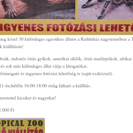
meg közel 30 különleges egzotikus állatot a Kultúrház nagytermében a 
 kiállításán!
boák, indonéz óriás gyíkok, amerikai siklók, óriás madárpókok, afrikai 
és sok más különleges állat várja a látogatókat.
ősimogató és ingyenes fotózási lehetőség is (saját eszközzel).
1-én,hétfőn 16:00-18:00 óráig látható a kiállítás.
eretettel kicsiket és nagyokat!
2.000 Ft