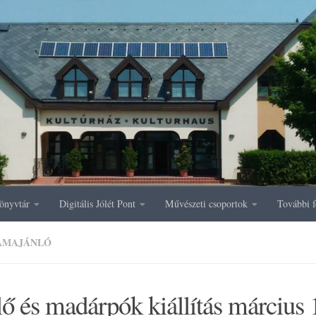
önyvtár
Digitális Jólét Pont
Művészeti csoportok
További f
AMAJÁNLÓ
ő és madárpók kiállítás március 