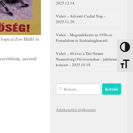
2025.12.14.
Videó – Adventi Család Nap –
2025.11.29.
Videó – Megemlékezés az 1956-os
Tropical Zoo Hüllő és
Forradalom és Szabadságharcról
Nagy kon
Videó – 40 éves a Táti Német
ezerlábúak, ausztrál
Nemzetiségi Fúvószenekar – jubileumi
Betűmére
koncert – 2025.10.19.
Keresés:
Adatkezelési tájékoztató