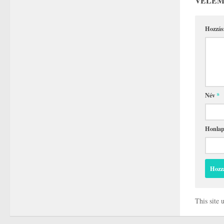
VÉLEM
Hozzás
Név
*
Honla
This site