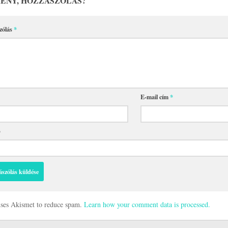
ÉNY, HOZZÁSZÓLÁS?
zólás
*
E-mail cím
*
p
 uses Akismet to reduce spam.
Learn how your comment data is processed.