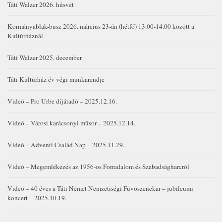
Táti Walzer 2026. húsvét
Kormányablak-busz 2026. március 23-án (hétfő) 13.00-14.00 között a
Kultúrháznál
Táti Walzer 2025. december
Táti Kultúrház év végi munkarendje
Videó – Pro Urbe díjátadó – 2025.12.16.
Videó – Városi karácsonyi műsor – 2025.12.14.
Videó – Adventi Család Nap – 2025.11.29.
Videó – Megemlékezés az 1956-os Forradalom és Szabadságharcról
Videó – 40 éves a Táti Német Nemzetiségi Fúvószenekar – jubileumi
koncert – 2025.10.19.