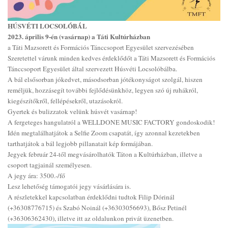
HÚSVÉTI LOCSOLÓBÁL
2023. április 9-én (vasárnap) a Táti Kultúrházban
a Táti Mazsorett és Formációs Tánccsoport Egyesület szervezésében
Szeretettel várunk minden kedves érdeklődőt a Táti Mazsorett és Formációs
Tánccsoport Egyesület által szervezett Húsvéti Locsolóbálba.
A bál elsősorban jókedvet, másodsorban jótékonyságot szolgál, hiszen
reméljük, hozzásegít további fejlődésünkhöz, legyen szó új ruhákról,
kiegészítőkről, fellépésekről, utazásokról.
Gyertek és bulizzatok velünk húsvét vasárnap!
A fergeteges hangulatról a WELLDONE MUSIC FACTORY gondoskodik!
Idén megtalálhatjátok a Selfie Zoom csapatát, így azonnal kezetekben
tarthatjátok a bál legjobb pillanatait kép formájában.
Jegyek február 24-től megvásárolhatók Táton a Kultúrházban, illetve a
csoport tagjainál személyesen.
A jegy ára: 3500.-/fő
Lesz lehetőség támogatói jegy vásárlására is.
A részletekkel kapcsolatban érdeklődni tudtok Filip Dórinál
(+36308776715) és Szabó Noinál (+36303056693), Bősz Petinél
(+36306362430), illetve itt az oldalunkon privát üzenetben.