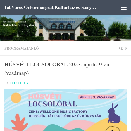
Tát Város Önkormányzat Kultúrház és Könyvtár
Skip to content
PROGRAMAJÁNLÓ
0
HÚSVÉTI LOCSOLÓBÁL 2023. április 9-én
(vasárnap)
BY
TATKULTUR