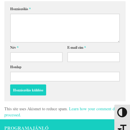
Hozzászólás
*
Név
*
E-mail cím
*
Honlap
This site uses Akismet to reduce spam.
Learn how your comment data is
Nagy kon
processed.
PROGRAMAJÁNLÓ
Betűmére