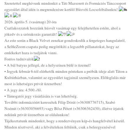
Szeretettel meghívunk mindenkit a Táti Mazsorett és Formációs Tánccsoport
egyesület által idén is megrendezésre kerülő Húsvéti Locsolóbálunkra!
2026. április 5. (vasárnap) 20 óra
Csatlakozzatok hozzánk húsvét vasárnap egy felejthetetlen estére, ahol a
jókedv és a szórakozás garantált!
Az este során a Black Velvet zenekar gondoskodik a fergeteges hangulatról,
a SelfieZoom csapata pedig megörökíti a legszebb pillanatokat, hogy az
emlékeket haza is tudjátok vinni.
Fontos tudnivalók
• A bál batyus jellegű, de a helyszínen büfé is üzemel!
• Jegyek február 6-tól elérhetők minden pénteken a próbák ideje alatt Táton a
Kultúrházban, valamint az egyesület tagjainál személyesen. Előfoglalás már
most is lehetséges privát üzenetben!
• A jegy ára: 4.500.-/fő.
• Támogatói jegy vásárlására is van lehetőség.
További információért keressétek Filip Dórát (+36308776715), Szabó
Noémit (+36303056693) vagy Bősz Pétert (+36306362430), illetve írjatok
nekünk privát üzenetben az oldalunkon!
Tájékoztatunk mindenkit, hogy a rendezvényen kép-és hangfelvétel készül.
Minden résztvevő, aki a felvételeken feltűnik, csak a beleegyezésével