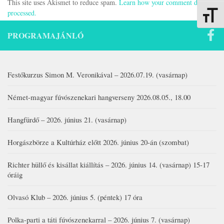
This site uses Akismet to reduce spam.
Learn how your comment data is
processed.
Betűmére
PROGRAMAJÁNLÓ
Festőkurzus Simon M. Veronikával – 2026.07.19. (vasárnap)
Német-magyar fúvószenekari hangverseny 2026.08.05., 18.00
Hangfürdő – 2026. június 21. (vasárnap)
Horgászbörze a Kultúrház előtt 2026. június 20-án (szombat)
Richter hüllő és kisállat kiállítás – 2026. június 14. (vasárnap) 15-17
óráig
Olvasó Klub – 2026. június 5. (péntek) 17 óra
Polka-parti a táti fúvószenekarral – 2026. június 7. (vasárnap)