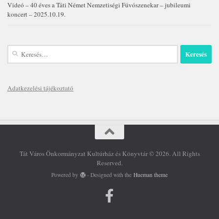
Videó – 40 éves a Táti Német Nemzetiségi Fúvószenekar – jubileumi
koncert – 2025.10.19.
Keresés:
Adatkezelési tájékoztató
Tát Város Önkormányzat Kultúrház és Könyvtár © 2026. All Rights
Reserved.
Powered by
- Designed with the
Hueman theme