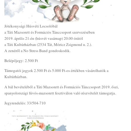
Jótékonysági Húsvéti Locsolóbál
a Táti Mazsorett és Formációs Tánccsoport szervezésében
2019. április 21-én (húsvét vasárnap) 20.00 órától
a Táti Kultúrházban (2534 Tát, Móricz Zsigmond u. 2.).
A zenéről a No Stress Band gondoskodik.
Belépőjegy: 2.500 Ft
Támogatói jegyek 2.500 Ft és 5.000 Ft-os értékben vásárolhatók a
Kultúrházban.
A bál bevételéből a Táti Mazsorett és Formációs Tánccsoport 2019. őszi,
spanyolországi fúvós-mazsorett fesztiválon való részvételét támogatja.
Jegyrendelés: 33/504-710