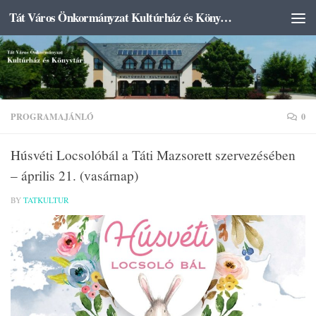
Tát Város Önkormányzat Kultúrház és Könyvtár
Skip to content
PROGRAMAJÁNLÓ
0
Húsvéti Locsolóbál a Táti Mazsorett szervezésében
– április 21. (vasárnap)
BY
TATKULTUR