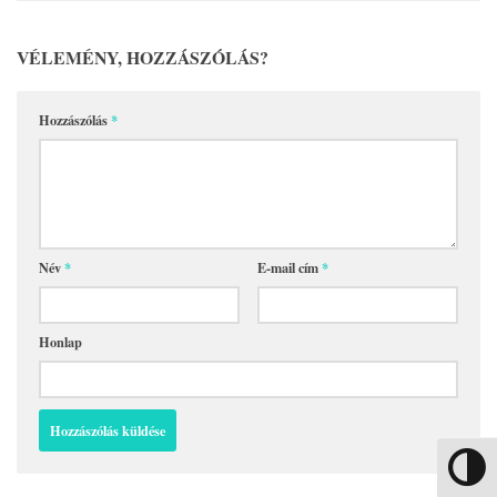
VÉLEMÉNY, HOZZÁSZÓLÁS?
Hozzászólás
*
Név
*
E-mail cím
*
Honlap
Nagy kon