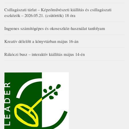
Csillagászati tárlat – Képzőművészeti kiállítás és csillagászati
eszközök – 2026.05.21. (csütörtök) 18 óra
Ingyenes számítógépes és okoseszköz-használat tanfolyam
Kreatív délelőtt a könyvtárban május 16-án
Rákóczi busz – interaktív kiállítás május 14-én