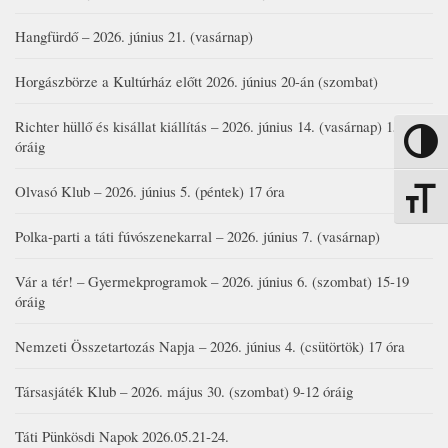
Hangfürdő – 2026. június 21. (vasárnap)
Horgászbörze a Kultúrház előtt 2026. június 20-án (szombat)
Richter hüllő és kisállat kiállítás – 2026. június 14. (vasárnap) 15-17
Nagy kon
óráig
Olvasó Klub – 2026. június 5. (péntek) 17 óra
Betűmére
Polka-parti a táti fúvószenekarral – 2026. június 7. (vasárnap)
Vár a tér! – Gyermekprogramok – 2026. június 6. (szombat) 15-19
óráig
Nemzeti Összetartozás Napja – 2026. június 4. (csütörtök) 17 óra
Társasjáték Klub – 2026. május 30. (szombat) 9-12 óráig
Táti Pünkösdi Napok 2026.05.21-24.