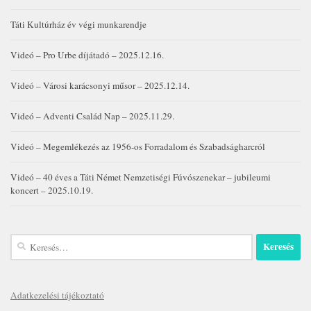
Táti Kultúrház év végi munkarendje
Videó – Pro Urbe díjátadó – 2025.12.16.
Videó – Városi karácsonyi műsor – 2025.12.14.
Videó – Adventi Család Nap – 2025.11.29.
Videó – Megemlékezés az 1956-os Forradalom és Szabadságharcról
Videó – 40 éves a Táti Német Nemzetiségi Fúvószenekar – jubileumi
koncert – 2025.10.19.
Keresés:
Adatkezelési tájékoztató