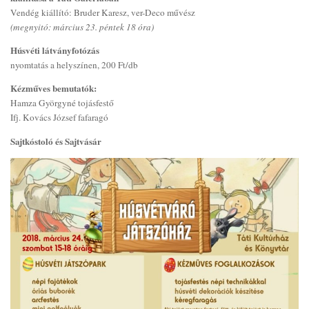
Vendég kiállító: Bruder Karesz, ver-Deco művész
(megnyitó: március 23. péntek 18 óra)
Húsvéti látványfotózás
nyomtatás a helyszínen, 200 Ft/db
Kézműves bemutatók:
Hamza Györgyné tojásfestő
Ifj. Kovács József fafaragó
Sajtkóstoló és Sajtvásár