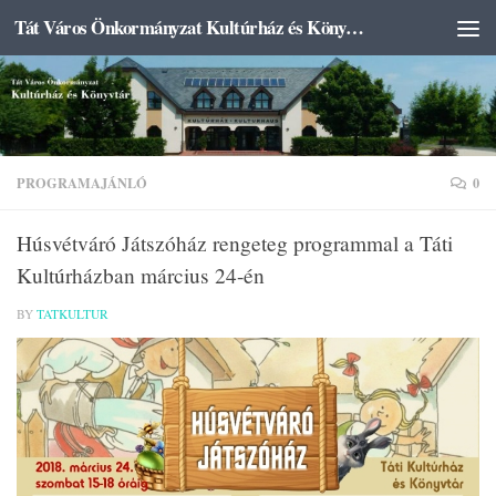
Tát Város Önkormányzat Kultúrház és Könyvtár
Skip to content
PROGRAMAJÁNLÓ
0
Húsvétváró Játszóház rengeteg programmal a Táti
Kultúrházban március 24-én
BY
TATKULTUR