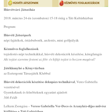
Húsvétváró Játszóház
2018. március 24-én (szombaton) 15-18 óráig a Táti Kultúrházban
Program:
Húsvéti Játszópark
népi fajátékok, óriásbuborék, arcfestés, mini golfpályák
Kézműves foglalkozások
tojásfestés népi technikákkal, húsvéti dekorációk készítése, kéregfaragás
Aki tojást szeretne festeni az főtt- és kifújt tojást is hozzon magával!
Játékkunyhó a Könyvtárban
az Esztergomi Társasjáték Klubbal
Húsvéti dekorációk készítése dekupázs technikával
, Veres Gabriella
vezetésével
Gyerekeknek és felnőtteknek egyaránt ajánlott
500 Ft/db
Veress Gabriella Ver-Deco és Aranykéz-díjas művész
Lelkem Zsongása –
kiállítása a Táti Galériában