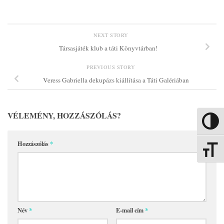
NEXT STORY
Társasjáték klub a táti Könyvtárban!
PREVIOUS STORY
Veress Gabriella dekupázs kiállítása a Táti Galériában
VÉLEMÉNY, HOZZÁSZÓLÁS?
Nagy kon
Hozzászólás
*
Betűmére
Név
*
E-mail cím
*