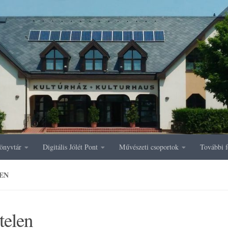
önyvtár
Digitális Jólét Pont
Művészeti csoportok
További f
EN
telen