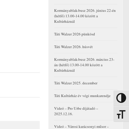
Kormányablak-busz 2026. június 22-én
(hétfő) 13.00-14.00 között a
Kultúrháznál
Táti Walzer 2026 pünkösd
Táti Walzer 2026. húsvét
Kormányablak-busz 2026. március 23-
án (hétfő) 13.00-14.00 között a
Kultúrháznál
Táti Walzer 2025. december
Táti Kultúrház év végi munkarendje
Nagy kon
Videó – Pro Urbe díjátadó –
2025.12.16.
Betűmére
Videó – Városi karácsonyi műsor –