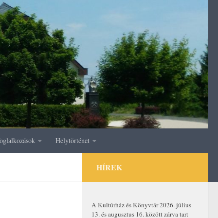
oglalkozások
Helytörténet
HÍREK
A Kultúrház és Könyvtár 2026. július
13. és augusztus 16. között zárva tart