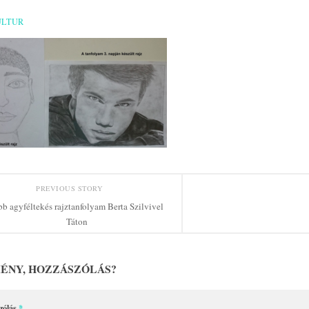
ULTUR
PREVIOUS STORY
bb agyféltekés rajztanfolyam Berta Szilvivel
Táton
ÉNY, HOZZÁSZÓLÁS?
zólás
*