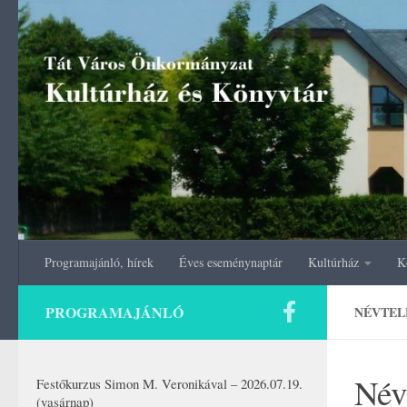
Skip to content
Programajánló, hírek
Éves eseménynaptár
Kultúrház
K
PROGRAMAJÁNLÓ
NÉVTEL
Név
Festőkurzus Simon M. Veronikával – 2026.07.19.
(vasárnap)