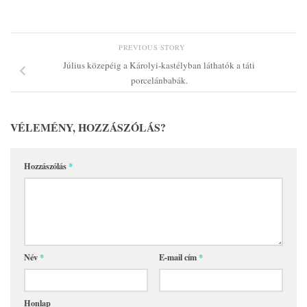
PREVIOUS STORY
Július közepéig a Károlyi-kastélyban láthatók a táti
porcelánbabák.
VÉLEMÉNY, HOZZÁSZÓLÁS?
Hozzászólás
*
Név
*
E-mail cím
*
Honlap