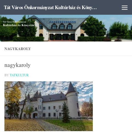
Tát Város Önkormányzat Kultúrház és Könyvtár
Skip to content
NAGYKAROLY
nagykaroly
BY
TATKULTUR