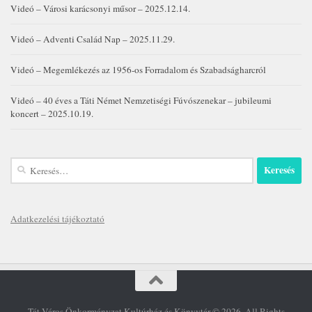
Videó – Városi karácsonyi műsor – 2025.12.14.
Videó – Adventi Család Nap – 2025.11.29.
Videó – Megemlékezés az 1956-os Forradalom és Szabadságharcról
Videó – 40 éves a Táti Német Nemzetiségi Fúvószenekar – jubileumi
koncert – 2025.10.19.
Keresés:
Adatkezelési tájékoztató
Tát Város Önkormányzat Kultúrház és Könyvtár © 2026. All Rights