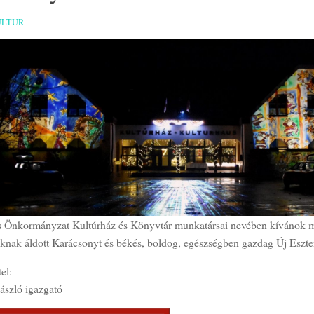
ULTUR
s Önkormányzat Kultúrház és Könyvtár munkatársai nevében kívánok m
nknak áldott Karácsonyt és békés, boldog, egészségben gazdag Új Eszte
el:
szló igazgató