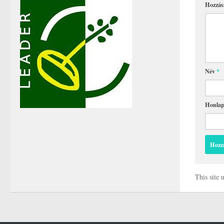
Hozzás
Név
*
Honla
This site