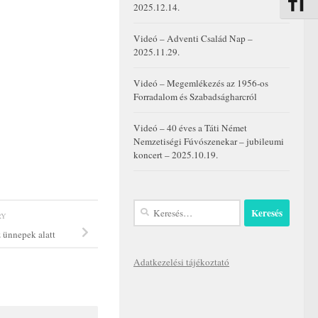
Betűmére
2025.12.14.
Videó – Adventi Család Nap –
2025.11.29.
Videó – Megemlékezés az 1956-os
Forradalom és Szabadságharcról
Videó – 40 éves a Táti Német
Nemzetiségi Fúvószenekar – jubileumi
koncert – 2025.10.19.
Keresés:
RY
 ünnepek alatt
Adatkezelési tájékoztató