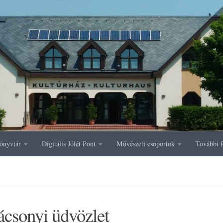
önyvtár
Digitális Jólét Pont
Művészeti csoportok
További f
ácsonyi üdvözlet