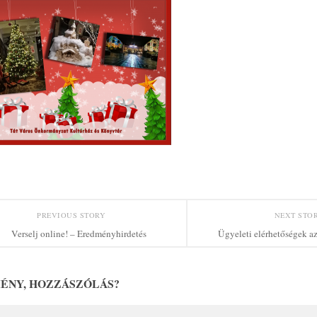
PREVIOUS STORY
NEXT STO
Verselj online! – Eredményhirdetés
Ügyeleti elérhetőségek az
ÉNY, HOZZÁSZÓLÁS?