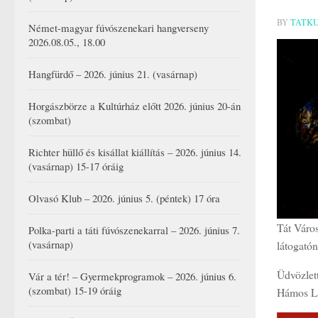
BY
TATK
Német-magyar fúvószenekari hangverseny
2026.08.05., 18.00
Hangfürdő – 2026. június 21. (vasárnap)
Horgászbörze a Kultúrház előtt 2026. június 20-án
(szombat)
Richter hüllő és kisállat kiállítás – 2026. június 14.
(vasárnap) 15-17 óráig
Olvasó Klub – 2026. június 5. (péntek) 17 óra
Tát Váro
Polka-parti a táti fúvószenekarral – 2026. június 7.
(vasárnap)
látogató
Üdvözlett
Vár a tér! – Gyermekprogramok – 2026. június 6.
(szombat) 15-19 óráig
Hámos Lá