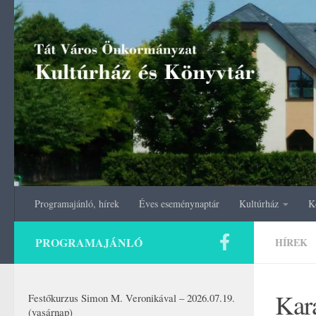
Skip to content
Programajánló, hírek
Éves eseménynaptár
Kultúrház
K
PROGRAMAJÁNLÓ
HÍREK
Kar
Festőkurzus Simon M. Veronikával – 2026.07.19.
(vasárnap)