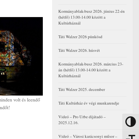
Kormányablak-busz 2026. június 22-én
(hétfő) 13.00-14.00 között a
Kultúrháznál
Táti Walzer 2026 pünkösd
Táti Walzer 2026. húsvét
Kormányablak-busz 2026. március 23-
án (hétfő) 13.00-14.00 között a
Kultúrháznál
Táti Walzer 2025. december
inden volt és leendő
Táti Kultúrház év végi munkarendje
ndőt!
Videó – Pro Urbe díjátadó –
2025.12.16.
Nagy kon
Videó – Városi karácsonyi műsor –