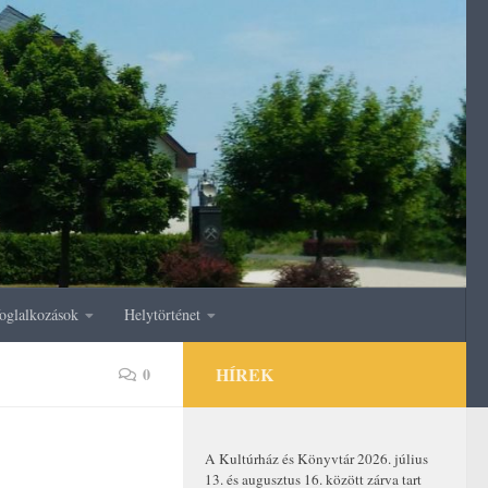
oglalkozások
Helytörténet
HÍREK
0
A Kultúrház és Könyvtár 2026. július
13. és augusztus 16. között zárva tart