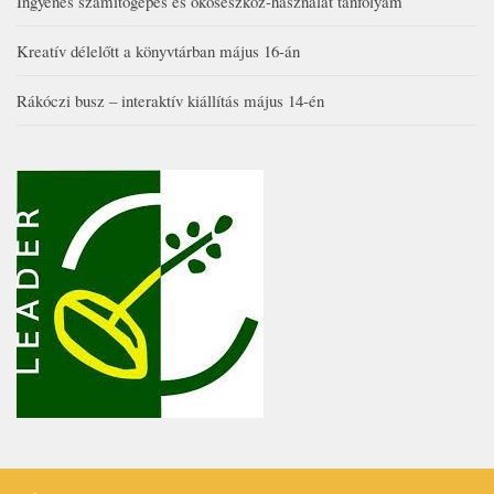
Ingyenes számítógépes és okoseszköz-használat tanfolyam
Kreatív délelőtt a könyvtárban május 16-án
Rákóczi busz – interaktív kiállítás május 14-én