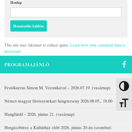
Honlap
This site uses Akismet to reduce spam.
Learn how your comment data is
processed.
PROGRAMAJÁNLÓ
Nagy kon
Festőkurzus Simon M. Veronikával – 2026.07.19. (vasárnap)
Német-magyar fúvószenekari hangverseny 2026.08.05., 18.00
Betűmére
Hangfürdő – 2026. június 21. (vasárnap)
Horgászbörze a Kultúrház előtt 2026. június 20-án (szombat)