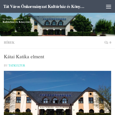
Tát Város Önkormányzat Kultúrház és Könyvtár
Skip to content
HÍREK
0
Kátai Katika elment
BY
TATKULTUR