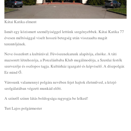
Kátai Katika elment
Ismét egy közismert személyiséggel lettünk szegényebbek. Kátai Katika 77
évesen méltósággal viselt hosszú betegség után visszaadta magát
teremtőjének.
Neve összeforrt a kultúrával. Fúvószenekarunk alapítója, elnöke. A táti
mazsorett létrehozója, a Porcelánbaba Klub megálmodója, a Szerdai festők
szervezője és oszlopos tagja. Kultúrház igazgató és képviselő. A díszpolgár.
Ez mind Ő.
Városunk valamennyi polgára nevében fejet hajtok életműved, a közjó
szolgálatában végzett munkád előtt.
A színről színre látás boldogsága ragyogja be lelked!
Turi Lajos polgármester