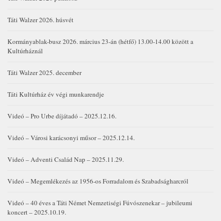
Táti Walzer 2026. húsvét
Kormányablak-busz 2026. március 23-án (hétfő) 13.00-14.00 között a
Kultúrháznál
Táti Walzer 2025. december
Táti Kultúrház év végi munkarendje
Videó – Pro Urbe díjátadó – 2025.12.16.
Videó – Városi karácsonyi műsor – 2025.12.14.
Videó – Adventi Család Nap – 2025.11.29.
Videó – Megemlékezés az 1956-os Forradalom és Szabadságharcról
Videó – 40 éves a Táti Német Nemzetiségi Fúvószenekar – jubileumi
koncert – 2025.10.19.