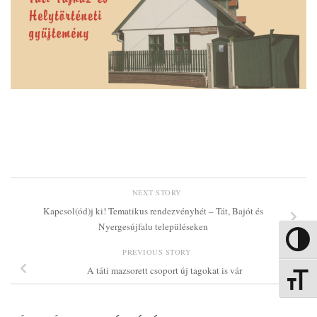
NEXT STORY
Kapcsol(ód)j ki! Tematikus rendezvényhét – Tát, Bajót és
Nyergesújfalu településeken
Nagy kon
PREVIOUS STORY
A táti mazsorett csoport új tagokat is vár
Betűmére