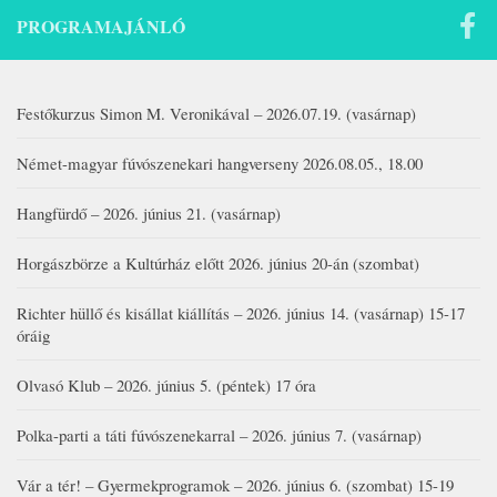
PROGRAMAJÁNLÓ
Festőkurzus Simon M. Veronikával – 2026.07.19. (vasárnap)
Német-magyar fúvószenekari hangverseny 2026.08.05., 18.00
Hangfürdő – 2026. június 21. (vasárnap)
Horgászbörze a Kultúrház előtt 2026. június 20-án (szombat)
Richter hüllő és kisállat kiállítás – 2026. június 14. (vasárnap) 15-17
óráig
Olvasó Klub – 2026. június 5. (péntek) 17 óra
Polka-parti a táti fúvószenekarral – 2026. június 7. (vasárnap)
Vár a tér! – Gyermekprogramok – 2026. június 6. (szombat) 15-19