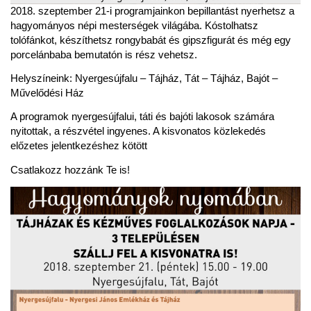
2018. szeptember 21-i programjainkon bepillantást nyerhetsz a
hagyományos népi mesterségek világába. Kóstolhatsz
tolófánkot, készíthetsz rongybabát és gipszfigurát és még egy
porcelánbaba bemutatón is rész vehetsz.
Helyszíneink: Nyergesújfalu – Tájház, Tát – Tájház, Bajót –
Művelődési Ház
A programok nyergesújfalui, táti és bajóti lakosok számára
nyitottak, a részvétel ingyenes. A kisvonatos közlekedés
előzetes jelentkezéshez kötött
Csatlakozz hozzánk Te is!