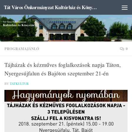
Tát Város Önkormányzat Kultúrház és Könyvtár
Skip to content
PROGRAMAJÁNLÓ
0
Tájházak és kézműves foglalkozások napja Táton,
Nyergesújfalun és Bajóton szeptember 21-én
BY
TATKULTUR