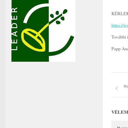
KÉRLEK
https://
További i
Papp An
Ha
VÉLEM
Hozzás