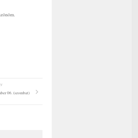
zönöm.
RY
er 06. (szombat)