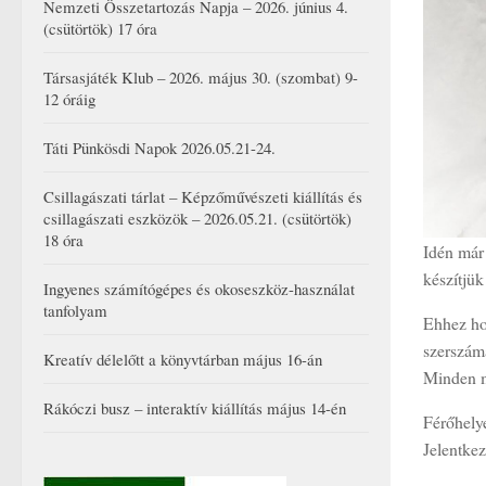
Nemzeti Összetartozás Napja – 2026. június 4.
(csütörtök) 17 óra
Társasjáték Klub – 2026. május 30. (szombat) 9-
12 óráig
Táti Pünkösdi Napok 2026.05.21-24.
Csillagászati tárlat – Képzőművészeti kiállítás és
csillagászati eszközök – 2026.05.21. (csütörtök)
18 óra
Idén már 
készítjük 
Ingyenes számítógépes és okoseszköz-használat
tanfolyam
Ehhez ho
szerszáma
Kreatív délelőtt a könyvtárban május 16-án
Minden m
Rákóczi busz – interaktív kiállítás május 14-én
Férőhely
Jelentkez