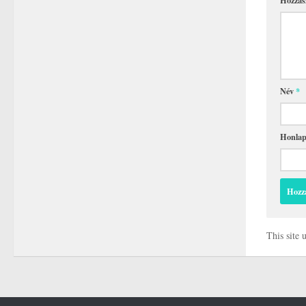
Név
*
Honla
This site