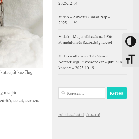
2025.12.14.
Videó – Adventi Család Nap –
2025.11.29.
Videó – Megemlékezés az 1956-os
Forradalom és Szabadságharcról
Nagy kon
Videó – 40 éves a Táti Német
Betűmére
Nemzetiségi Fúvószenekar – jubileumi
koncert – 2025.10.19.
kat saját kezűleg
Keresés:
 a saját
árító, ecset, ceruza.
Adatkezelési tájékoztató