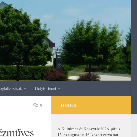
oglalkozások
Helytörténet
HÍREK
0
ézműves
A Kultúrház és Könyvtár 2026. július
13. és augusztus 16. között zárva tart