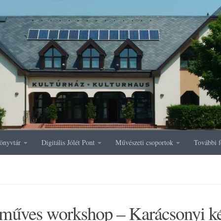
önyvtár
Digitális Jólét Pont
Művészeti csoportok
További f
műves workshop – Karácsonyi k