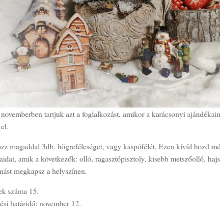
novemberben tartjuk azt a foglalkozást, amikor a karácsonyi ajándékain
el.
zz magaddal 3db. bögreféleséget, vagy kaspófélét. Ezen kívül hozd még
idat, amik a következők: olló, ragasztópisztoly, kisebb metszőolló, hajsz
ást megkapsz a helyszínen.
ek száma 15.
ési határidő: november 12.