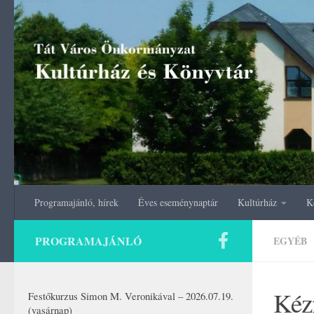
Skip to content
Programajánló, hírek
Éves eseménynaptár
Kultúrház
K
PROGRAMAJÁNLÓ
EGYÉB
Kéz
Festőkurzus Simon M. Veronikával – 2026.07.19.
(vasárnap)