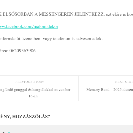
 ELSŐSORBAN A MESSENGEREN JELENTKEZZ, ezt előre is kös
www.facebook.com/malom.dekor
nformációt üzenetben, vagy telefonon is szívesen adok.
drea: 06209363906
PREVIOUS STORY
NEXT STO
ngfürdő gonggal és hangtálakkal november
Memory Band – 2025. decemb
16-án
ÉNY, HOZZÁSZÓLÁS?
zólás
*