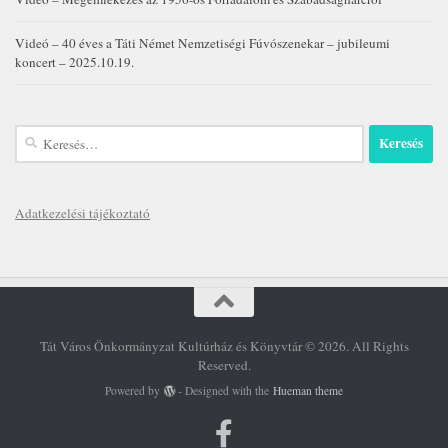
Videó – 40 éves a Táti Német Nemzetiségi Fúvószenekar – jubileumi
koncert – 2025.10.19.
Keresés:
Adatkezelési tájékoztató
Tát Város Önkormányzat Kultúrház és Könyvtár © 2026. All Rights
Reserved.
Powered by
- Designed with the
Hueman theme