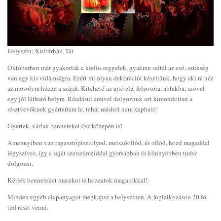
Helyszín: Kultúrház, Tát
Októberben már gyakoriak a ködös reggelek, gyakran szitál az eső, szükség
van egy kis vidámságra. Ezért mi olyan dekorációt készítünk, hogy aki rá néz
az mosolyra húzza a száját. Kitehető az ajtó elé, folyosóra, ablakba, szóval
egy jól látható helyre. Ráadásul amivel dolgozunk azt kimondottan a
résztvevőknek gyártattam le, tehát máshol nem kapható!
Gyertek, várlak benneteket ősz közepén is!
Amennyiben van ragasztópisztolyod, metszőollód, és ollód, hozd magaddal
légyszíves, így a saját szerszámaiddal gyorsabban és könnyebben tudsz
dolgozni.
Kérlek benneteket maszkot is hozzatok magatokkal!
Minden egyéb alapanyagot megkapsz a helyszínen. A foglalkozáson 20 fő
tud részt venni.