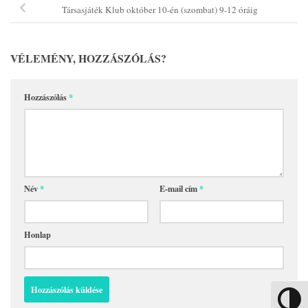
Társasjáték Klub október 10-én (szombat) 9-12 óráig
VÉLEMÉNY, HOZZÁSZÓLÁS?
Hozzászólás
*
Név
*
E-mail cím
*
Honlap
Nagy kon