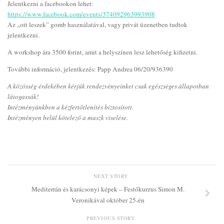
Jelentkezni a facebookon lehet:
https://www.facebook.com/events/374092963993908
Az ,,ott leszek” gomb használatával, vagy privát üzenetben tudtok
jelentkezni.
A workshop ára 3500 forint, amit a helyszínen lesz lehetőség kifizetni.
További információ, jelentkezés: Papp Andrea 06/20/936390
A közösség érdekében kérjük rendezvényeinket csak egészséges állapotban
látogassák!
Intézményünkben a kézfertőtlenítés biztosított.
Intézményen belül kötelező a maszk viselése.
NEXT STORY
Mediterrán és karácsonyi képek – Festőkurzus Simon M.
Veronikával október 25-én
PREVIOUS STORY