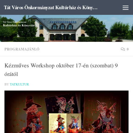
Tát Város Önkormányzat Kultúrház és Könyvtár
Skip to content
PROGRAMAJÁNLÓ
0
Kézműves Workshop október 17-én (szombat) 9
órától
BY
TATKULTUR