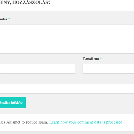
ÉNY, HOZZÁSZÓLÁS?
zólás
*
E-mail cím
*
p
 uses Akismet to reduce spam.
Learn how your comment data is processed.