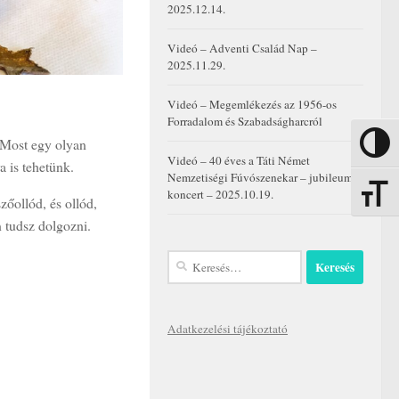
2025.12.14.
Videó – Adventi Család Nap –
2025.11.29.
Videó – Megemlékezés az 1956-os
Forradalom és Szabadságharcról
Most egy olyan
Nagy kon
Videó – 40 éves a Táti Német
a is tehetünk.
Nemzetiségi Fúvószenekar – jubileumi
koncert – 2025.10.19.
Betűmére
zőollód, és ollód,
 tudsz dolgozni.
Keresés:
Adatkezelési tájékoztató