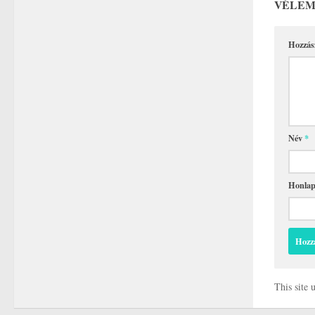
VÉLEM
Hozzás
Név
*
Honla
This site