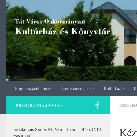
Skip to content
Programajánló, hírek
Éves eseménynaptár
Kultúrház
K
PROGRAMAJÁNLÓ
PROGR
Kéz
Festőkurzus Simon M. Veronikával – 2026.07.19.
(vasárnap)