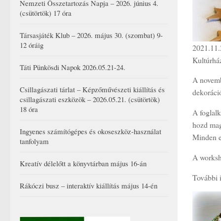
Nemzeti Összetartozás Napja – 2026. június 4.
(csütörtök) 17 óra
Társasjáték Klub – 2026. május 30. (szombat) 9-
12 óráig
2021.11.
Kultúrhá
Táti Pünkösdi Napok 2026.05.21-24.
A novemb
Csillagászati tárlat – Képzőművészeti kiállítás és
dekoráció
csillagászati eszközök – 2026.05.21. (csütörtök)
18 óra
A foglalk
hozd mag
Ingyenes számítógépes és okoseszköz-használat
Minden e
tanfolyam
A worksho
Kreatív délelőtt a könyvtárban május 16-án
További 
Rákóczi busz – interaktív kiállítás május 14-én