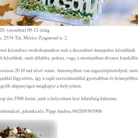
20. (szombat) 09-12 óráig
z, 2534 Tát, Móricz Zsigmond u. 2.
eri kézműves workshopunkon már a decemberi ünnepekre készülünk. 
t készítünk, amit ablakba, polcra, vagy a mostanában divatos kandallór
ozáson 20 fő tud részt venni. Amennyiben van ragasztópisztolyod, mets
addal légyszíves, így a saját szerszámaiddal gyorsabban és könnyebben
gyéb alapanyagot megkapsz a helyszínen.
p ára 3500 forint, amit a helyszínen lesz lehetőség kifizetni.
információ, jelentkezés: Papp Andrea 06/20/9363906