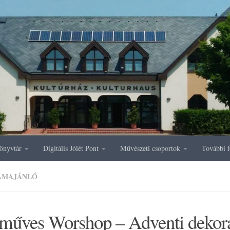
önyvtár
Digitális Jólét Pont
Művészeti csoportok
További f
AMAJÁNLÓ
műves Worshop – Adventi dekorá