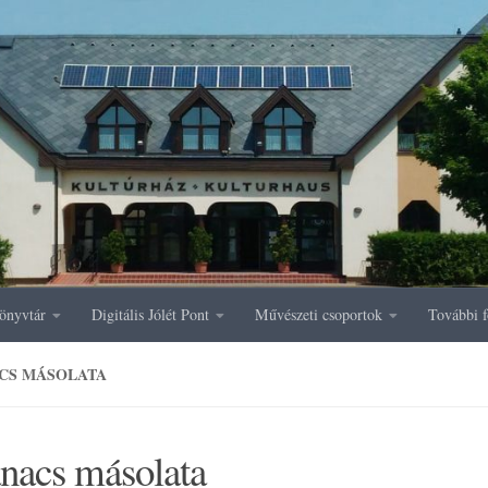
önyvtár
Digitális Jólét Pont
Művészeti csoportok
További f
CS MÁSOLATA
anacs másolata