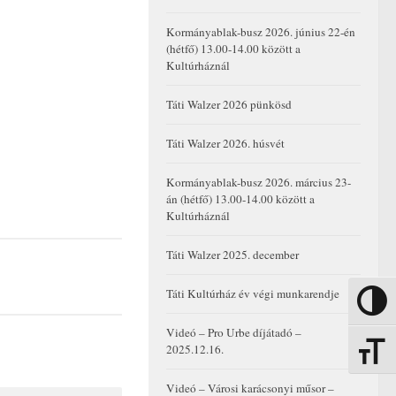
Kormányablak-busz 2026. június 22-én
(hétfő) 13.00-14.00 között a
Kultúrháznál
Táti Walzer 2026 pünkösd
Táti Walzer 2026. húsvét
Kormányablak-busz 2026. március 23-
án (hétfő) 13.00-14.00 között a
Kultúrháznál
Táti Walzer 2025. december
Táti Kultúrház év végi munkarendje
Nagy kon
Videó – Pro Urbe díjátadó –
2025.12.16.
Betűmére
Videó – Városi karácsonyi műsor –