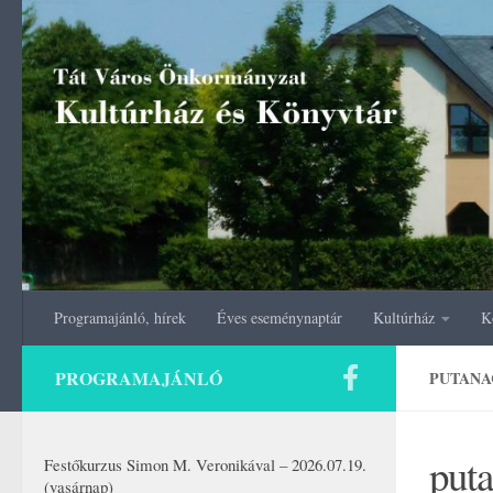
Skip to content
Programajánló, hírek
Éves eseménynaptár
Kultúrház
K
PROGRAMAJÁNLÓ
PUTANA
put
Festőkurzus Simon M. Veronikával – 2026.07.19.
(vasárnap)