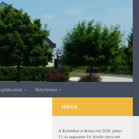
oglalkozások
Helytörténet
HÍREK
A Kultúrház és Könyvtár 2026. július
13. és augusztus 16. között zárva tart