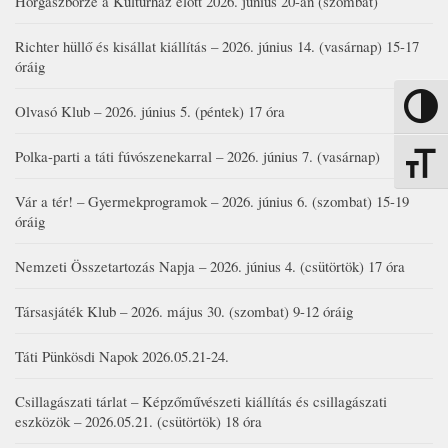
Horgászbörze a Kultúrház előtt 2026. június 20-án (szombat)
Richter hüllő és kisállat kiállítás – 2026. június 14. (vasárnap) 15-17
óráig
Olvasó Klub – 2026. június 5. (péntek) 17 óra
Nagy kon
Polka-parti a táti fúvószenekarral – 2026. június 7. (vasárnap)
Betűmére
Vár a tér! – Gyermekprogramok – 2026. június 6. (szombat) 15-19
óráig
Nemzeti Összetartozás Napja – 2026. június 4. (csütörtök) 17 óra
Társasjáték Klub – 2026. május 30. (szombat) 9-12 óráig
Táti Pünkösdi Napok 2026.05.21-24.
Csillagászati tárlat – Képzőművészeti kiállítás és csillagászati
eszközök – 2026.05.21. (csütörtök) 18 óra