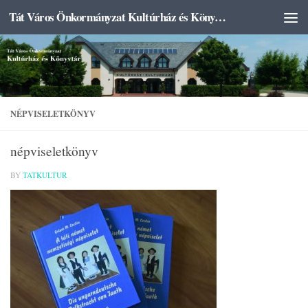
Tát Város Önkormányzat Kultúrház és Könyvtár
Skip to content
NÉPVISELETKÖNYV
népviseletkönyv
BY
TATKULTUR