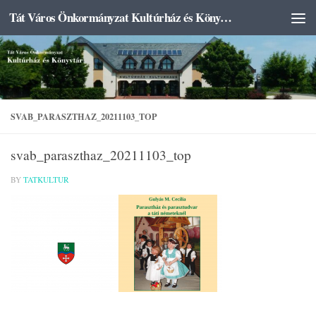
Tát Város Önkormányzat Kultúrház és Könyvtár
Skip to content
SVAB_PARASZTHAZ_20211103_TOP
svab_paraszthaz_20211103_top
BY
TATKULTUR