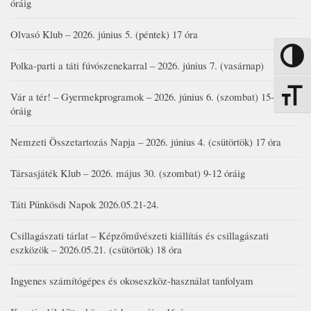
óráig
Olvasó Klub – 2026. június 5. (péntek) 17 óra
Nagy kon
Polka-parti a táti fúvószenekarral – 2026. június 7. (vasárnap)
Vár a tér! – Gyermekprogramok – 2026. június 6. (szombat) 15-19
Betűmére
óráig
Nemzeti Összetartozás Napja – 2026. június 4. (csütörtök) 17 óra
Társasjáték Klub – 2026. május 30. (szombat) 9-12 óráig
Táti Pünkösdi Napok 2026.05.21-24.
Csillagászati tárlat – Képzőművészeti kiállítás és csillagászati
eszközök – 2026.05.21. (csütörtök) 18 óra
Ingyenes számítógépes és okoseszköz-használat tanfolyam