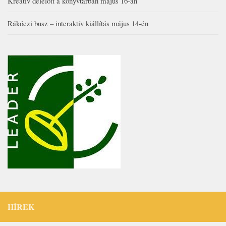
Kreatív délelőtt a könyvtárban május 16-án
Rákóczi busz – interaktív kiállítás május 14-én
HÍREK