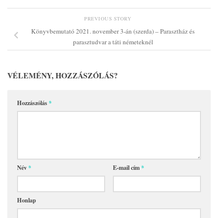
PREVIOUS STORY
Könyvbemutató 2021. november 3-án (szerda) – Parasztház és
parasztudvar a táti németeknél
VÉLEMÉNY, HOZZÁSZÓLÁS?
Hozzászólás
*
Név
*
E-mail cím
*
Honlap