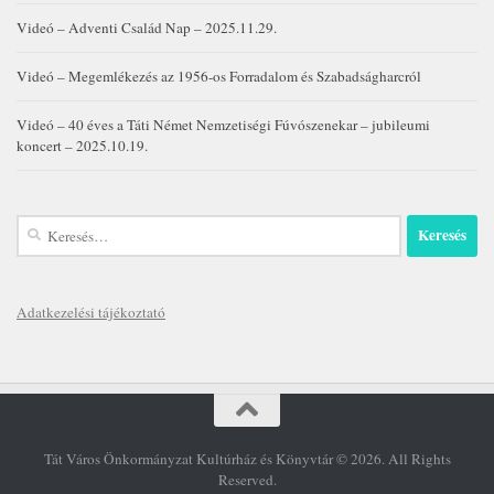
Videó – Adventi Család Nap – 2025.11.29.
Videó – Megemlékezés az 1956-os Forradalom és Szabadságharcról
Videó – 40 éves a Táti Német Nemzetiségi Fúvószenekar – jubileumi
koncert – 2025.10.19.
Keresés:
Adatkezelési tájékoztató
Tát Város Önkormányzat Kultúrház és Könyvtár © 2026. All Rights
Reserved.