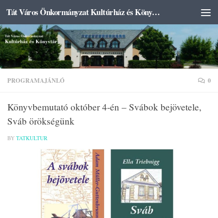
Tát Város Önkormányzat Kultúrház és Könyvtár
Skip to content
PROGRAMAJÁNLÓ
0
Könyvbemutató október 4-én – Svábok bejövetele,
Sváb örökségünk
BY
TATKULTUR