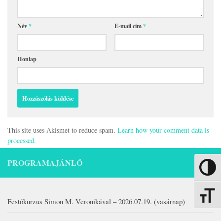
Név
*
E-mail cím
*
Honlap
This site uses Akismet to reduce spam.
Learn how your comment data is
processed.
PROGRAMAJÁNLÓ
Nagy kon
Betűmére
Festőkurzus Simon M. Veronikával – 2026.07.19. (vasárnap)