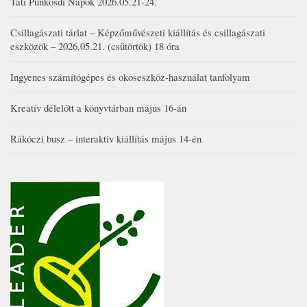
Táti Pünkösdi Napok 2026.05.21-24.
Csillagászati tárlat – Képzőművészeti kiállítás és csillagászati
eszközök – 2026.05.21. (csütörtök) 18 óra
Ingyenes számítógépes és okoseszköz-használat tanfolyam
Kreatív délelőtt a könyvtárban május 16-án
Rákóczi busz – interaktív kiállítás május 14-én