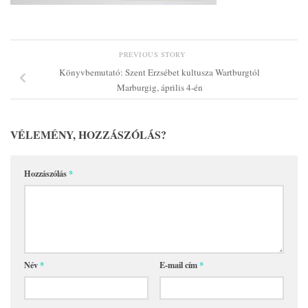
PREVIOUS STORY
Könyvbemutató: Szent Erzsébet kultusza Wartburgtól
Marburgig, április 4-én
VÉLEMÉNY, HOZZÁSZÓLÁS?
Hozzászólás
*
Név
*
E-mail cím
*