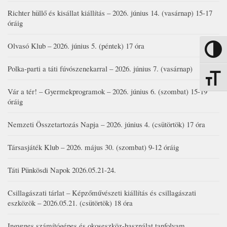
Richter hüllő és kisállat kiállítás – 2026. június 14. (vasárnap) 15-17
óráig
Olvasó Klub – 2026. június 5. (péntek) 17 óra
Nagy kon
Polka-parti a táti fúvószenekarral – 2026. június 7. (vasárnap)
Betűmére
Vár a tér! – Gyermekprogramok – 2026. június 6. (szombat) 15-19
óráig
Nemzeti Összetartozás Napja – 2026. június 4. (csütörtök) 17 óra
Társasjáték Klub – 2026. május 30. (szombat) 9-12 óráig
Táti Pünkösdi Napok 2026.05.21-24.
Csillagászati tárlat – Képzőművészeti kiállítás és csillagászati
eszközök – 2026.05.21. (csütörtök) 18 óra
Ingyenes számítógépes és okoseszköz-használat tanfolyam