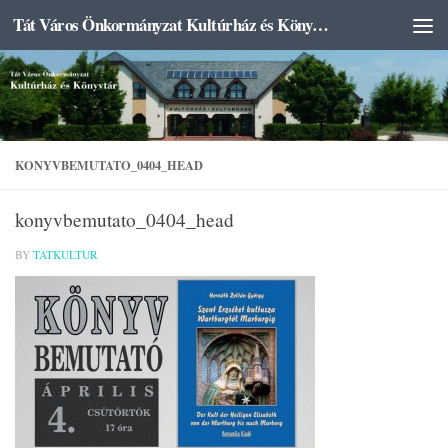
Tát Város Önkormányzat Kultúrház és Könyvtár
Skip to content
KONYVBEMUTATO_0404_HEAD
konyvbemutato_0404_head
BY
TATKULTUR