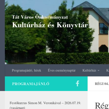
Skip to content
Programajánló, hírek
Éves eseménynaptár
Kultúrház
K
PROGRAMAJÁNLÓ
RÉGI 04
Rég
Festőkurzus Simon M. Veronikával – 2026.07.19.
(vasárnap)