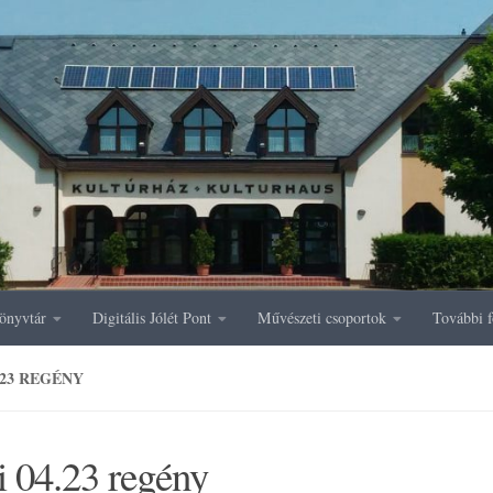
önyvtár
Digitális Jólét Pont
Művészeti csoportok
További f
.23 REGÉNY
i 04.23 regény