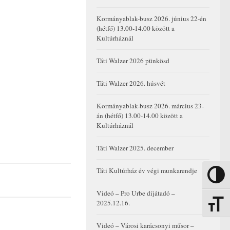
Kormányablak-busz 2026. június 22-én
(hétfő) 13.00-14.00 között a
Kultúrháznál
Táti Walzer 2026 pünkösd
Táti Walzer 2026. húsvét
Kormányablak-busz 2026. március 23-
án (hétfő) 13.00-14.00 között a
Kultúrháznál
Táti Walzer 2025. december
Táti Kultúrház év végi munkarendje
Nagy kon
Videó – Pro Urbe díjátadó –
2025.12.16.
Betűmére
Videó – Városi karácsonyi műsor –