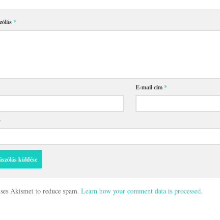
zólás
*
E-mail cím
*
p
 uses Akismet to reduce spam.
Learn how your comment data is processed.