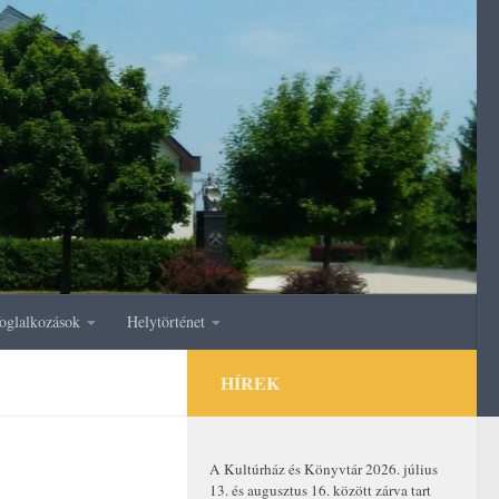
oglalkozások
Helytörténet
HÍREK
A Kultúrház és Könyvtár 2026. július
13. és augusztus 16. között zárva tart