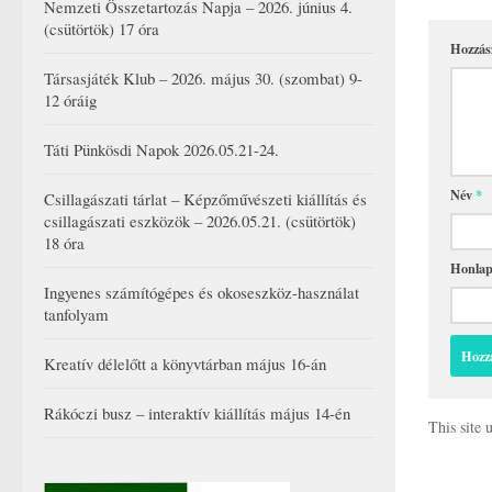
Nemzeti Összetartozás Napja – 2026. június 4.
(csütörtök) 17 óra
Hozzás
Társasjáték Klub – 2026. május 30. (szombat) 9-
12 óráig
Táti Pünkösdi Napok 2026.05.21-24.
Név
*
Csillagászati tárlat – Képzőművészeti kiállítás és
csillagászati eszközök – 2026.05.21. (csütörtök)
18 óra
Honla
Ingyenes számítógépes és okoseszköz-használat
tanfolyam
Kreatív délelőtt a könyvtárban május 16-án
Rákóczi busz – interaktív kiállítás május 14-én
This site