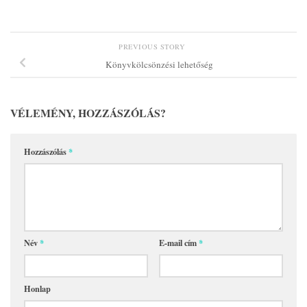
PREVIOUS STORY
Könyvkölcsönzési lehetőség
VÉLEMÉNY, HOZZÁSZÓLÁS?
Hozzászólás
*
Név
*
E-mail cím
*
Honlap