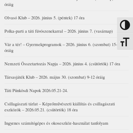
óráig
Olvasó Klub – 2026. június 5. (péntek) 17 óra
Nagy kon
Polka-parti a táti fúvószenekarral – 2026. június 7. (vasárnap)
Betűmére
Vár a tér! – Gyermekprogramok – 2026. június 6. (szombat) 15-19
óráig
Nemzeti Összetartozás Napja – 2026. június 4. (csütörtök) 17 óra
Társasjáték Klub – 2026. május 30. (szombat) 9-12 óráig
Táti Pünkösdi Napok 2026.05.21-24.
Csillagászati tárlat – Képzőművészeti kiállítás és csillagászati
eszközök – 2026.05.21. (csütörtök) 18 óra
Ingyenes számítógépes és okoseszköz-használat tanfolyam