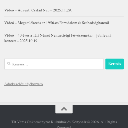
Videó – Adventi Család Nap – 2025.11.29.
Videó – Megemlékezés az 1956-os Forradalom és Szabadságharcról
Videó – 40 éves a Táti Német Nemzetiségi Fúvószenekar – jubileumi
koncert – 2025.10.19.
Keresés:
Adatkezelési tájékoztató
Tát Város Önkormányzat Kultúrház és Könyvtár © 2026. All Rights
Reserved.