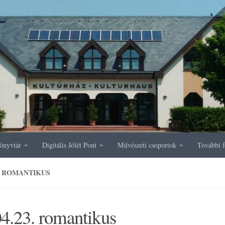
önyvtár
Digitális Jólét Pont
Művészeti csoportok
További f
3. ROMANTIKUS
4.23. romantikus