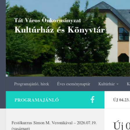
Skip to content
Programajánló, hírek
Éves eseménynaptár
Kultúrház
K
PROGRAMAJÁNLÓ
ÚJ 04.2
Új 0
Festőkurzus Simon M. Veronikával – 2026.07.19.
(vasárnap)