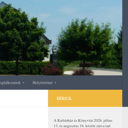
oglalkozások
Helytörténet
HÍREK
A Kultúrház és Könyvtár 2026. július
13. és augusztus 16. között zárva tart