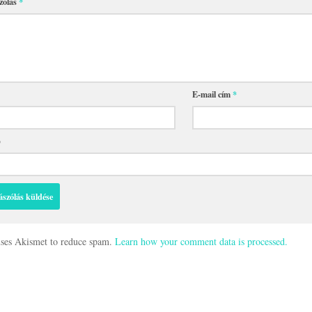
zólás
*
E-mail cím
*
p
 uses Akismet to reduce spam.
Learn how your comment data is processed.