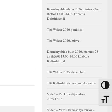
Kormányablak-busz 2026. június 22-én
(hétfő) 13.00-14.00 között a
Kultúrháznál
Táti Walzer 2026 pünkösd
Táti Walzer 2026. húsvét
Kormányablak-busz 2026. március 23-
án (hétfő) 13.00-14.00 között a
Kultúrháznál
Táti Walzer 2025. december
Táti Kultúrház év végi munkarendje
Nagy kon
Videó – Pro Urbe díjátadó –
2025.12.16.
Betűmére
Videó – Városi karácsonyi műsor –