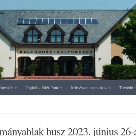
önyvtár
Digitális Jólét Pont
Művészeti csoportok
További f
mányablak busz 2023. június 26-