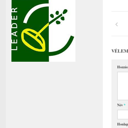
VÉLEM
Hozzás
Név
*
Honla