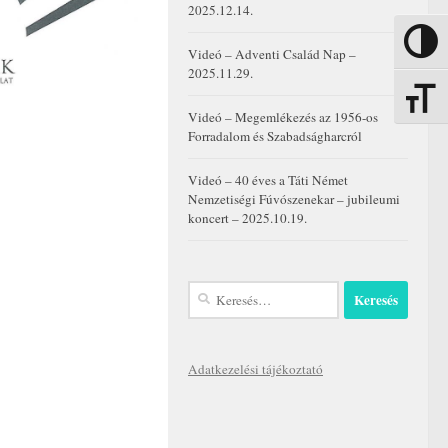
2025.12.14.
Nagy kon
Videó – Adventi Család Nap –
2025.11.29.
Betűmére
Videó – Megemlékezés az 1956-os
Forradalom és Szabadságharcról
Videó – 40 éves a Táti Német
Nemzetiségi Fúvószenekar – jubileumi
koncert – 2025.10.19.
Keresés:
Adatkezelési tájékoztató