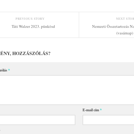
PREVIOUS STORY
NEXT STO
Táti Walzer 2023. pünkösd
Nemzeti Összetartozás Nap
(vasárnap)
ÉNY, HOZZÁSZÓLÁS?
zólás
*
E-mail cím
*
p