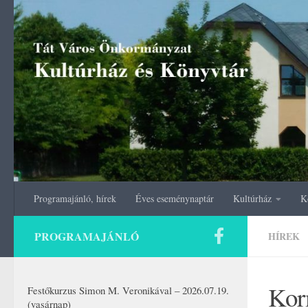
Skip to content
Programajánló, hírek
Éves eseménynaptár
Kultúrház
K
PROGRAMAJÁNLÓ
HÍREK
Kor
Festőkurzus Simon M. Veronikával – 2026.07.19.
(vasárnap)