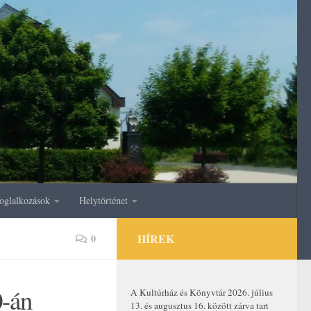
oglalkozások
Helytörténet
HÍREK
0
0-án
A Kultúrház és Könyvtár 2026. július
13. és augusztus 16. között zárva tart