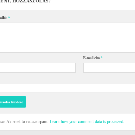
ÉNY, HOZZÁSZÓLÁS?
zólás
*
E-mail cím
*
p
 uses Akismet to reduce spam.
Learn how your comment data is processed.