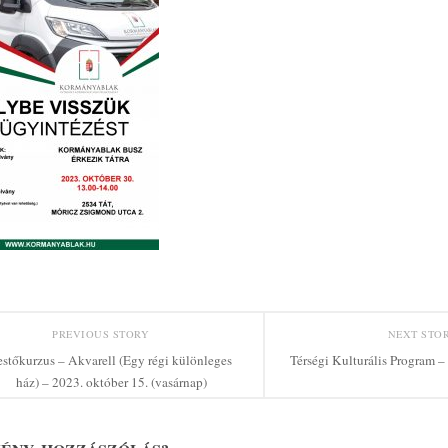
PREVIOUS STORY
NEXT STO
estőkurzus – Akvarell (Egy régi különleges
Térségi Kulturális Program 
ház) – 2023. október 15. (vasárnap)