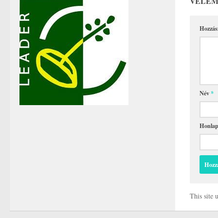
VÉLEM
Hozzás
Név
*
Honla
This site