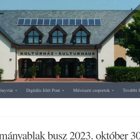
önyvtár
Digitális Jólét Pont
Művészeti csoportok
További f
mányablak busz 2023. október 3