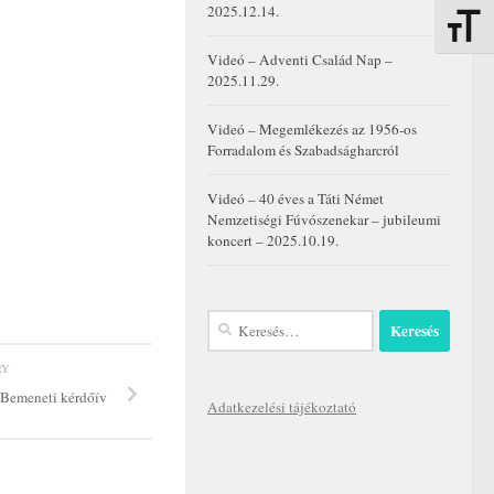
2025.12.14.
Betűmére
Videó – Adventi Család Nap –
2025.11.29.
Videó – Megemlékezés az 1956-os
Forradalom és Szabadságharcról
Videó – 40 éves a Táti Német
Nemzetiségi Fúvószenekar – jubileumi
koncert – 2025.10.19.
Keresés:
RY
– Bemeneti kérdőív
Adatkezelési tájékoztató