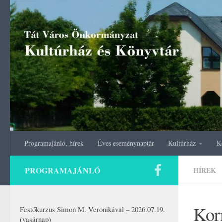
Skip to content
Programajánló, hírek
Éves eseménynaptár
Kultúrház
K
PROGRAMAJÁNLÓ
HÍREK
Kor
Festőkurzus Simon M. Veronikával – 2026.07.19.
(vasárnap)