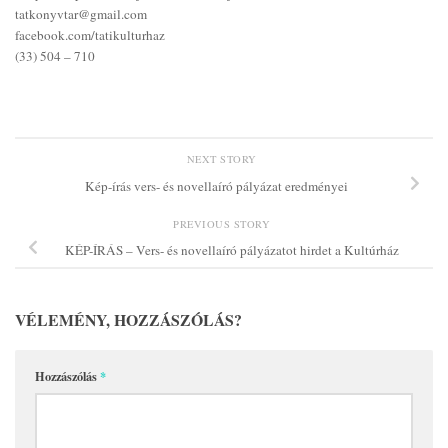
tatkonyvtar@gmail.com
facebook.com/tatikulturhaz
(33) 504 – 710
NEXT STORY
Kép-írás vers- és novellaíró pályázat eredményei
PREVIOUS STORY
KÉP-ÍRÁS – Vers- és novellaíró pályázatot hirdet a Kultúrház
VÉLEMÉNY, HOZZÁSZÓLÁS?
Hozzászólás
*