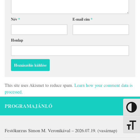
Név
*
E-mail cím
*
Honlap
This site uses Akismet to reduce spam.
Learn how your comment data is
processed.
PROGRAMAJÁNLÓ
Nagy kon
Betűmére
Festőkurzus Simon M. Veronikával – 2026.07.19. (vasárnap)