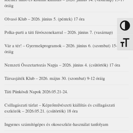
óráig
Olvasó Klub – 2026. június 5. (péntek) 17 óra
Nagy kon
Polka-parti a táti fúvószenekarral – 2026. június 7. (vasárnap)
Betűmére
Vár a tér! – Gyermekprogramok – 2026. június 6. (szombat) 15-19
óráig
Nemzeti Összetartozás Napja – 2026. június 4. (csütörtök) 17 óra
Társasjáték Klub – 2026. május 30. (szombat) 9-12 óráig
Táti Pünkösdi Napok 2026.05.21-24.
Csillagászati tárlat – Képzőművészeti kiállítás és csillagászati
eszközök – 2026.05.21. (csütörtök) 18 óra
Ingyenes számítógépes és okoseszköz-használat tanfolyam