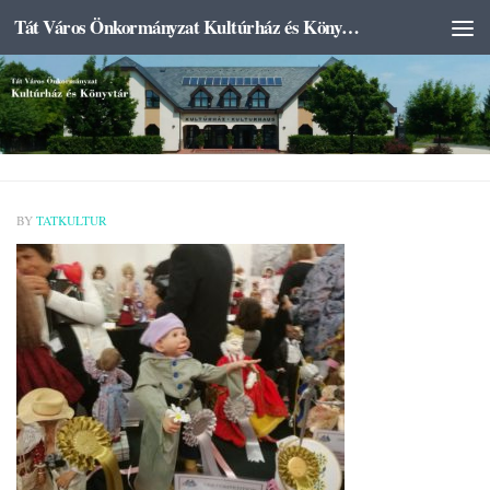
Tát Város Önkormányzat Kultúrház és Könyvtár
Skip to content
BY
TATKULTUR