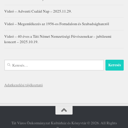
Videó – Adventi Család Nap – 2025.11.29.
Videó – Megemlékezés az 1956-os Forradalom és Szabadságharcról
Videó – 40 éves a Táti Német Nemzetiségi Fúvószenekar – jubileumi
koncert – 2025.10.19.
Keresés:
Adatkezelési tájékoztató
Tát Város Önkormányzat Kultúrház és Könyvtár © 2026. All Rights