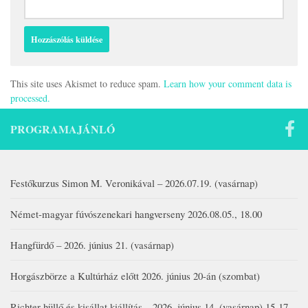
This site uses Akismet to reduce spam.
Learn how your comment data is
processed.
PROGRAMAJÁNLÓ
Festőkurzus Simon M. Veronikával – 2026.07.19. (vasárnap)
Német-magyar fúvószenekari hangverseny 2026.08.05., 18.00
Hangfürdő – 2026. június 21. (vasárnap)
Horgászbörze a Kultúrház előtt 2026. június 20-án (szombat)
Richter hüllő és kisállat kiállítás – 2026. június 14. (vasárnap) 15-17