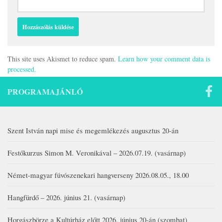
This site uses Akismet to reduce spam.
Learn how your comment data is
processed.
PROGRAMAJÁNLÓ
Szent István napi mise és megemlékezés augusztus 20-án
Festőkurzus Simon M. Veronikával – 2026.07.19. (vasárnap)
Német-magyar fúvószenekari hangverseny 2026.08.05., 18.00
Hangfürdő – 2026. június 21. (vasárnap)
Horgászbörze a Kultúrház előtt 2026. június 20-án (szombat)