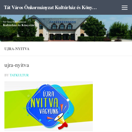
Tát Város Önkormányzat Kultúrház és Könyvtár
Skip to content
UJRA-NYITVA
ujra-nyitva
BY
TATKULTUR