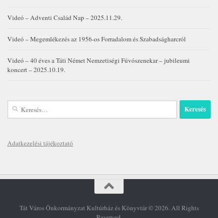
Videó – Adventi Család Nap – 2025.11.29.
Videó – Megemlékezés az 1956-os Forradalom és Szabadságharcról
Videó – 40 éves a Táti Német Nemzetiségi Fúvószenekar – jubileumi
koncert – 2025.10.19.
Keresés:
Adatkezelési tájékoztató
Tát Város Önkormányzat Kultúrház és Könyvtár © 2026. All Rights
Reserved.