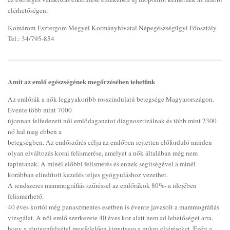
elérhetőségen:
Komárom-Esztergom Megyei Kormányhivatal Népegészségügyi Főosztály
Tel.: 34/795-854
Amit az emlő egészségének megőrzésében tehetünk
Az emlőrák a nők leggyakoribb rosszindulatú betegsége Magyarországon.
Évente több mint 7000
újonnan felfedezett női emlődaganatot diagnosztizálnak és több mint 2300
nő hal meg ebben a
betegségben. Az emlőszűrés célja az emlőben rejtetten előforduló minden
olyan elváltozás korai felismerése, amelyet a nők általában még nem
tapintanak. A minél előbbi felismerés és ennek segítségével a minél
korábban elindított kezelés teljes gyógyuláshoz vezethet.
A rendszeres mammográfiás szűréssel az emlőrákok 80%- a idejében
felismerhető.
40 éves kortól még panaszmentes esetben is évente javasolt a mammográfiás
vizsgálat. A női emlő szerkezete 40 éves kor alatt nem ad lehetőséget arra,
hogy a röntgenfelvétel megfelelően kimutassa a mikro eltéréseket. Ezért a