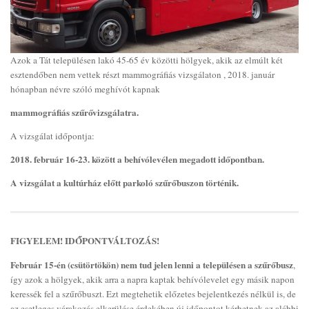
Azok a Tát településen lakó 45-65 év közötti hölgyek, akik az elmúlt két
esztendőben nem vettek részt mammográfiás vizsgálaton , 2018. január
hónapban névre szóló meghívót kapnak
mammográfiás szűrővizsgálatra.
A vizsgálat időpontja:
2018. február 16-23. között a behívólevélen megadott időpontban.
A vizsgálat a kultúrház előtt parkoló szűrőbuszon történik.
FIGYELEM! IDŐPONTVÁLTOZÁS!
Február 15-én (csütörtökön) nem tud jelen lenni a településen a szűrőbusz
,
így azok a hölgyek, akik arra a napra kaptak behívólevelet egy másik napon
keressék fel a szűrőbuszt. Ezt megtehetik előzetes bejelentkezés nélkül is, de
az esetleges várakozás elkerülése érdekében új időpontot kérhetnek az alábbi