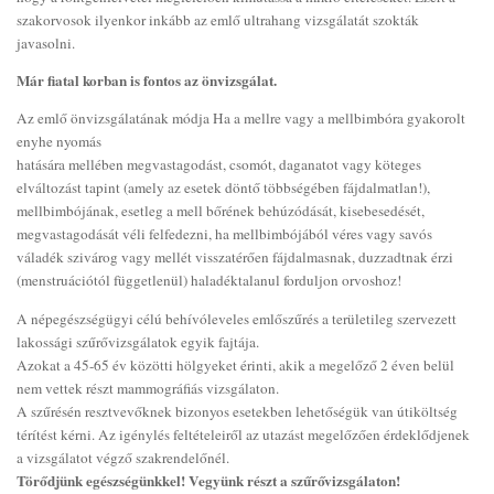
szakorvosok ilyenkor inkább az emlő ultrahang vizsgálatát szokták
javasolni.
Már fiatal korban is fontos az önvizsgálat.
Az emlő önvizsgálatának módja Ha a mellre vagy a mellbimbóra gyakorolt
enyhe nyomás
hatására mellében megvastagodást, csomót, daganatot vagy köteges
elváltozást tapint (amely az esetek döntő többségében fájdalmatlan!),
mellbimbójának, esetleg a mell bőrének behúzódását, kisebesedését,
megvastagodását véli felfedezni, ha mellbimbójából véres vagy savós
váladék szivárog vagy mellét visszatérően fájdalmasnak, duzzadtnak érzi
(menstruációtól függetlenül) haladéktalanul forduljon orvoshoz!
A népegészségügyi célú behívóleveles emlőszűrés a területileg szervezett
lakossági szűrővizsgálatok egyik fajtája.
Azokat a 45-65 év közötti hölgyeket érinti, akik a megelőző 2 éven belül
nem vettek részt mammográfiás vizsgálaton.
A szűrésén resztvevőknek bizonyos esetekben lehetőségük van útiköltség
térítést kérni. Az igénylés feltételeiről az utazást megelőzően érdeklődjenek
a vizsgálatot végző szakrendelőnél.
Törődjünk egészségünkkel! Vegyünk részt a szűrővizsgálaton!