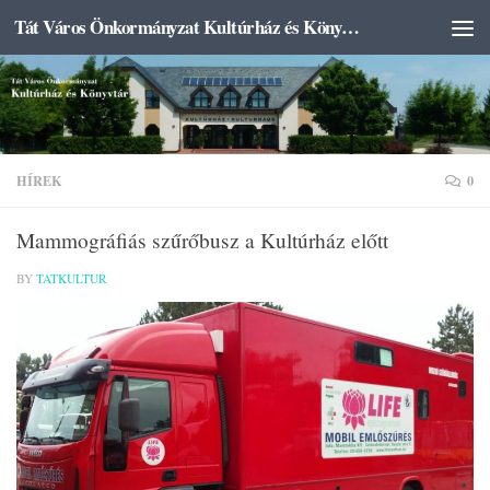
Tát Város Önkormányzat Kultúrház és Könyvtár
Skip to content
HÍREK
0
Mammográfiás szűrőbusz a Kultúrház előtt
BY
TATKULTUR