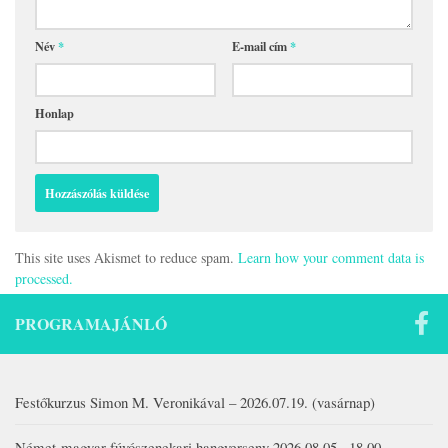
Név
*
E-mail cím
*
Honlap
This site uses Akismet to reduce spam.
Learn how your comment data is
processed.
PROGRAMAJÁNLÓ
Festőkurzus Simon M. Veronikával – 2026.07.19. (vasárnap)
Német-magyar fúvószenekari hangverseny 2026.08.05., 18.00