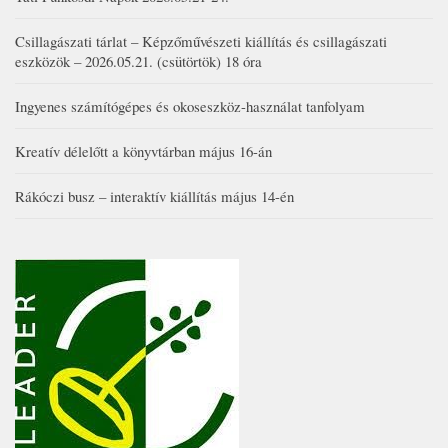
Csillagászati tárlat – Képzőművészeti kiállítás és csillagászati
eszközök – 2026.05.21. (csütörtök) 18 óra
Ingyenes számítógépes és okoseszköz-használat tanfolyam
Kreatív délelőtt a könyvtárban május 16-án
Rákóczi busz – interaktív kiállítás május 14-én