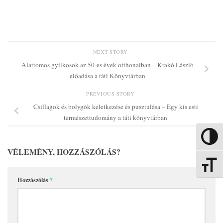
NEXT STORY
Alattomos gyilkosok az 50-es évek otthonaiban – Krakó László
előadása a táti Könyvtárban
PREVIOUS STORY
Csillagok és bolygók keletkezése és pusztulása – Egy kis esti
természettudomány a táti könyvtárban
Nagy kon
VÉLEMÉNY, HOZZÁSZÓLÁS?
Betűmére
Hozzászólás
*