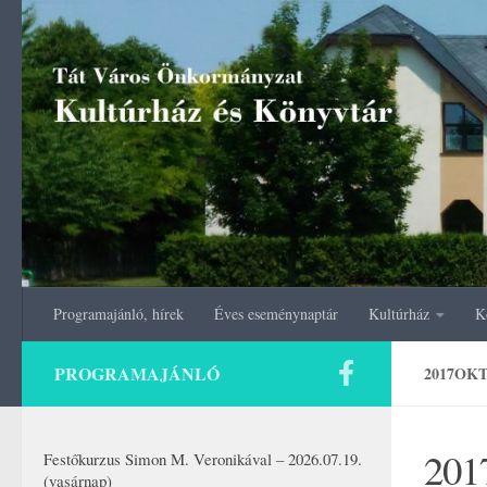
Skip to content
Programajánló, hírek
Éves eseménynaptár
Kultúrház
K
PROGRAMAJÁNLÓ
2017OKT
201
Festőkurzus Simon M. Veronikával – 2026.07.19.
(vasárnap)