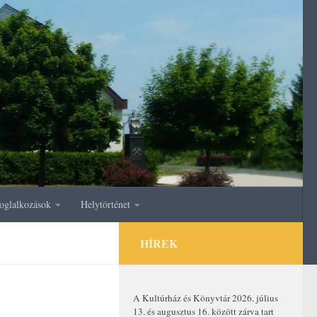
oglalkozások
Helytörténet
HÍREK
A Kultúrház és Könyvtár 2026. július
13. és augusztus 16. között zárva tart