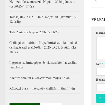
Nemzeti Összetartozás Napja – 2026. június 4.
(csütörtök) 17 óra
Társasjáték Klub – 2026. május 30. (szombat) 9-
VÉLEM
12 óráig
Táti Pünkösdi Napok 2026.05.21-24.
Hozzás
Csillagászati tárlat – Képzőművészeti kiállítás és
csillagászati eszközök – 2026.05.21. (csütörtök)
18 óra
Ingyenes számítógépes és okoseszköz-használat
Név
*
tanfolyam
Kreatív délelőtt a könyvtárban május 16-án
Honla
Rákóczi busz – interaktív kiállítás május 14-én