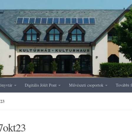
önyvtár
Digitális Jólét Pont
Művészeti csoportok
További f
23
7okt23