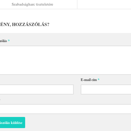
Szabadságharc tiszteletére
ÉNY, HOZZÁSZÓLÁS?
zólás
*
E-mail cím
*
p