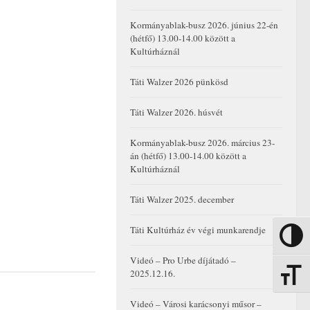
Kormányablak-busz 2026. június 22-én
(hétfő) 13.00-14.00 között a
Kultúrháznál
Táti Walzer 2026 pünkösd
Táti Walzer 2026. húsvét
Kormányablak-busz 2026. március 23-
án (hétfő) 13.00-14.00 között a
Kultúrháznál
Táti Walzer 2025. december
Táti Kultúrház év végi munkarendje
Nagy kon
Videó – Pro Urbe díjátadó –
2025.12.16.
Betűmére
Videó – Városi karácsonyi műsor –