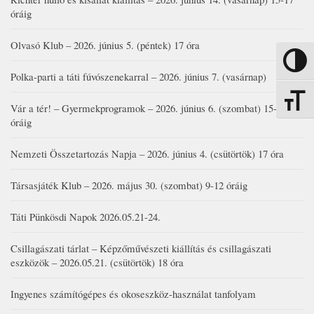
óráig
Olvasó Klub – 2026. június 5. (péntek) 17 óra
Nagy kon
Polka-parti a táti fúvószenekarral – 2026. június 7. (vasárnap)
Betűmére
Vár a tér! – Gyermekprogramok – 2026. június 6. (szombat) 15-19
óráig
Nemzeti Összetartozás Napja – 2026. június 4. (csütörtök) 17 óra
Társasjáték Klub – 2026. május 30. (szombat) 9-12 óráig
Táti Pünkösdi Napok 2026.05.21-24.
Csillagászati tárlat – Képzőművészeti kiállítás és csillagászati
eszközök – 2026.05.21. (csütörtök) 18 óra
Ingyenes számítógépes és okoseszköz-használat tanfolyam