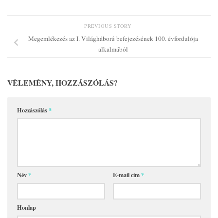
PREVIOUS STORY
Megemlékezés az I. Világháború befejezésének 100. évfordulója
alkalmából
VÉLEMÉNY, HOZZÁSZÓLÁS?
Hozzászólás
*
Név
*
E-mail cím
*
Honlap