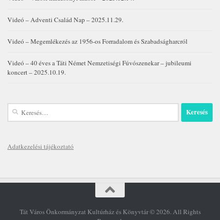
Videó – Adventi Család Nap – 2025.11.29.
Videó – Megemlékezés az 1956-os Forradalom és Szabadságharcról
Videó – 40 éves a Táti Német Nemzetiségi Fúvószenekar – jubileumi
koncert – 2025.10.19.
Keresés:
Adatkezelési tájékoztató
Tát Város Önkormányzat Kultúrház és Könyvtár © 2026. All Rights