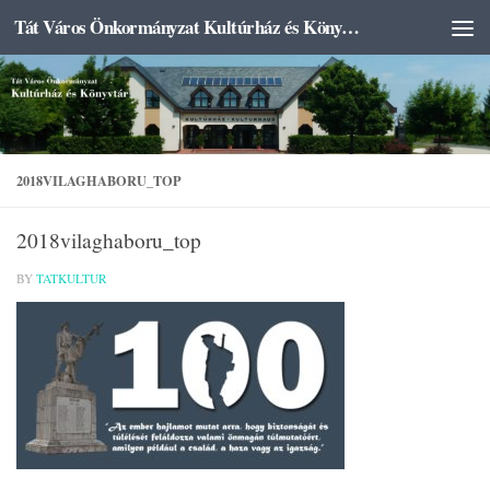
Tát Város Önkormányzat Kultúrház és Könyvtár
Skip to content
2018VILAGHABORU_TOP
2018vilaghaboru_top
BY
TATKULTUR