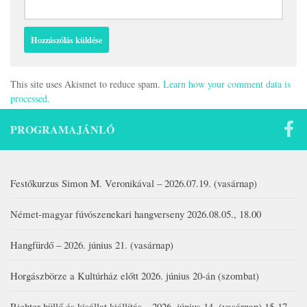
This site uses Akismet to reduce spam.
Learn how your comment data is
processed.
PROGRAMAJÁNLÓ
Festőkurzus Simon M. Veronikával – 2026.07.19. (vasárnap)
Német-magyar fúvószenekari hangverseny 2026.08.05., 18.00
Hangfürdő – 2026. június 21. (vasárnap)
Horgászbörze a Kultúrház előtt 2026. június 20-án (szombat)
Richter hüllő és kisállat kiállítás – 2026. június 14. (vasárnap) 15-17