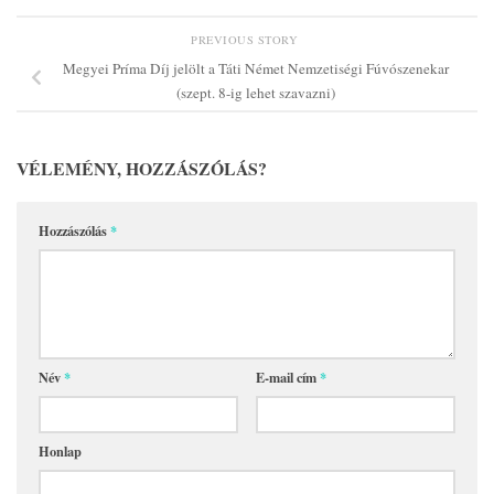
PREVIOUS STORY
Megyei Príma Díj jelölt a Táti Német Nemzetiségi Fúvószenekar
(szept. 8-ig lehet szavazni)
VÉLEMÉNY, HOZZÁSZÓLÁS?
Hozzászólás
*
Név
*
E-mail cím
*
Honlap