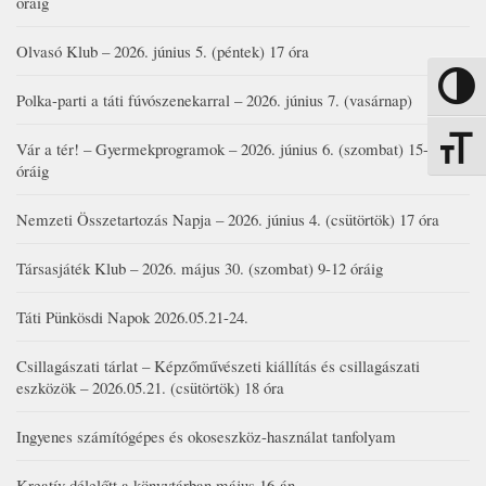
óráig
Olvasó Klub – 2026. június 5. (péntek) 17 óra
Nagy kon
Polka-parti a táti fúvószenekarral – 2026. június 7. (vasárnap)
Vár a tér! – Gyermekprogramok – 2026. június 6. (szombat) 15-19
Betűmére
óráig
Nemzeti Összetartozás Napja – 2026. június 4. (csütörtök) 17 óra
Társasjáték Klub – 2026. május 30. (szombat) 9-12 óráig
Táti Pünkösdi Napok 2026.05.21-24.
Csillagászati tárlat – Képzőművészeti kiállítás és csillagászati
eszközök – 2026.05.21. (csütörtök) 18 óra
Ingyenes számítógépes és okoseszköz-használat tanfolyam
Kreatív délelőtt a könyvtárban május 16-án