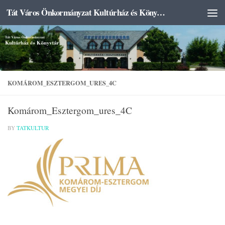
Tát Város Önkormányzat Kultúrház és Könyvtár
Skip to content
KOMÁROM_ESZTERGOM_URES_4C
Komárom_Esztergom_ures_4C
BY
TATKULTUR