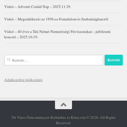
Videó – Adventi Család Nap – 2025.11.29.
Videó – Megemlékezés az 1956-os Forradalom és Szabadságharcról
Videó – 40 éves a Táti Német Nemzetiségi Fúvószenekar – jubileumi
koncert – 2025.10.19.
Keresés:
Adatkezelési tájékoztató
Tát Város Önkormányzat Kultúrház és Könyvtár © 2026. All Rights
Reserved.