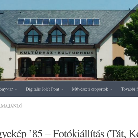
önyvtár
Digitális Jólét Pont
Művészeti csoportok
További f
AMAJÁNLÓ
yekép ’85 – Fotókiállítás (Tát,