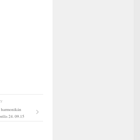
RY
k harmonikán
rilis 24. 09.15