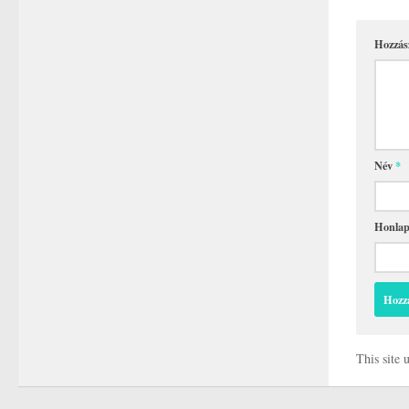
Hozzás
Név
*
Honla
This site