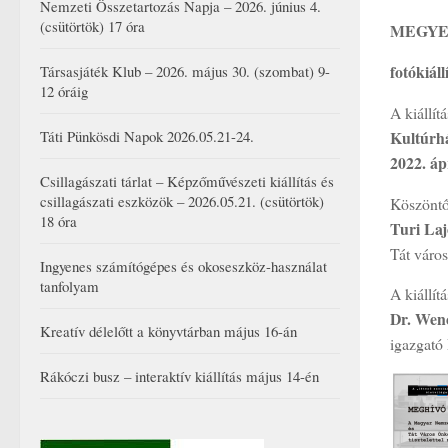
Nemzeti Összetartozás Napja – 2026. június 4.
(csütörtök) 17 óra
MEGYEKÉ
fotókiál
Társasjáték Klub – 2026. május 30. (szombat) 9-
12 óráig
A kiállít
Kultúrhá
Táti Pünkösdi Napok 2026.05.21-24.
2022. áp
Csillagászati tárlat – Képzőművészeti kiállítás és
csillagászati eszközök – 2026.05.21. (csütörtök)
Köszöntő
18 óra
Turi Laj
Tát váro
Ingyenes számítógépes és okoseszköz-használat
tanfolyam
A kiállít
Dr. Wen
Kreatív délelőtt a könyvtárban május 16-án
igazga
Rákóczi busz – interaktív kiállítás május 14-én