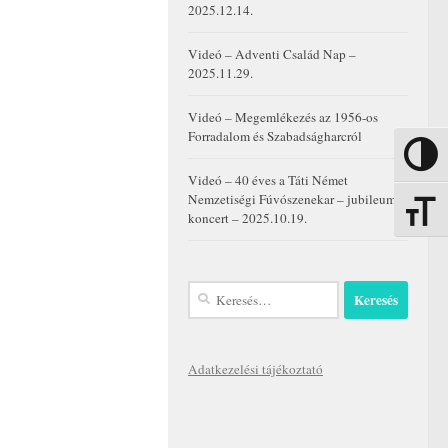
2025.12.14.
Videó – Adventi Család Nap –
2025.11.29.
Videó – Megemlékezés az 1956-os
Forradalom és Szabadságharcról
Nagy kon
Videó – 40 éves a Táti Német
Nemzetiségi Fúvószenekar – jubileumi
Betűmére
koncert – 2025.10.19.
Keresés:
Adatkezelési tájékoztató