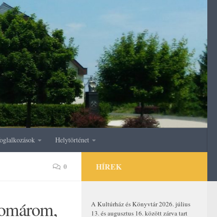
oglalkozások
Helytörténet
HÍREK
0
 Komárom,
A Kultúrház és Könyvtár 2026. július
13. és augusztus 16. között zárva tart