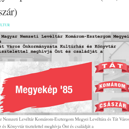
szár)
ULTUR
 Nemzeti Levéltár Komárom-Esztergom Megyei Levéltára és Tát Vár
 és Könyvtár tisztelettel meghívja Önt és családját a