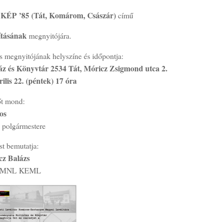
P ’85 (Tát, Komárom, Császár)
című
lításának
megnyitójára.
ás megnyitójának helyszíne és időpontja:
z és Könyvtár 2534 Tát, Móricz Zsigmond utca 2.
rilis 22. (péntek) 17 óra
t mond:
os
s polgármestere
ást bemutatja:
cz Balázs
tó MNL KEML