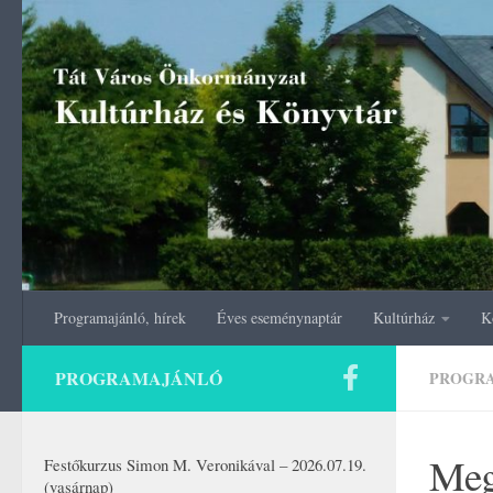
Skip to content
Programajánló, hírek
Éves eseménynaptár
Kultúrház
K
PROGRAMAJÁNLÓ
PROGR
Meg
Festőkurzus Simon M. Veronikával – 2026.07.19.
(vasárnap)