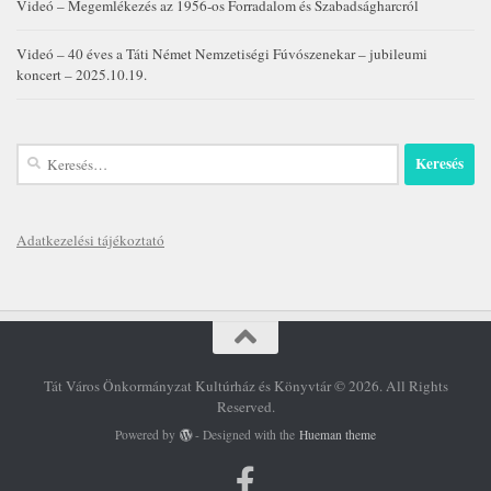
Videó – Megemlékezés az 1956-os Forradalom és Szabadságharcról
Videó – 40 éves a Táti Német Nemzetiségi Fúvószenekar – jubileumi
koncert – 2025.10.19.
Keresés:
Adatkezelési tájékoztató
Tát Város Önkormányzat Kultúrház és Könyvtár © 2026. All Rights
Reserved.
Powered by
- Designed with the
Hueman theme