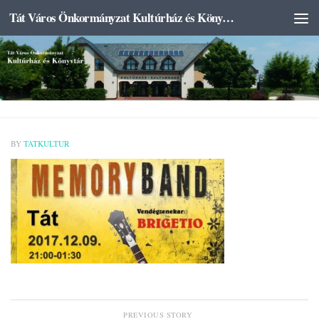
Tát Város Önkormányzat Kultúrház és Könyvtár
Skip to content
BY
TATKULTUR
PREVIOUS STORY