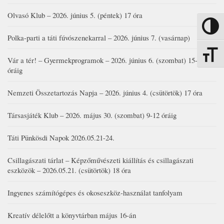
Olvasó Klub – 2026. június 5. (péntek) 17 óra
Nagy kon
Polka-parti a táti fúvószenekarral – 2026. június 7. (vasárnap)
Betűmére
Vár a tér! – Gyermekprogramok – 2026. június 6. (szombat) 15-19
óráig
Nemzeti Összetartozás Napja – 2026. június 4. (csütörtök) 17 óra
Társasjáték Klub – 2026. május 30. (szombat) 9-12 óráig
Táti Pünkösdi Napok 2026.05.21-24.
Csillagászati tárlat – Képzőművészeti kiállítás és csillagászati
eszközök – 2026.05.21. (csütörtök) 18 óra
Ingyenes számítógépes és okoseszköz-használat tanfolyam
Kreatív délelőtt a könyvtárban május 16-án