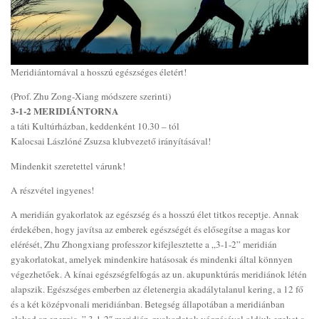
Meridiántornával a hosszú egészséges életért!
(Prof. Zhu Zong-Xiang módszere szerinti)
3-1-2 MERIDIÁNTORNA
a táti Kultúrházban, keddenként 10.30 – tól
Kalocsai Lászlóné Zsuzsa klubvezető irányításával!
Mindenkit szeretettel várunk!
A részvétel ingyenes!
A meridián gyakorlatok az egészség és a hosszú élet titkos receptje. Annak
érdekében, hogy javítsa az emberek egészségét és elősegítse a magas kor
elérését, Zhu Zhongxiang professzor kifejlesztette a „3-1-2” meridián
gyakorlatokat, amelyek mindenkire hatásosak és mindenki által könnyen
végezhetőek. A kínai egészségfelfogás az un. akupunktúrás meridiánok létén
alapszik. Egészséges emberben az életenergia akadálytalanul kering, a 12 fő
és a két középvonali meridiánban. Betegség állapotában a meridiánban