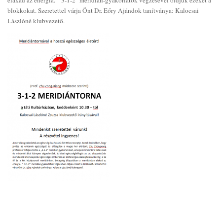
elakad az energia. ” 3-1-2″ meridián-gyakorlatok végzésével oldjuk ezeket a
blokkokat. Szeretettel várja Önt Dr. Eőry Ajándok tanítványa: Kalocsai
Lászlóné klubvezető.