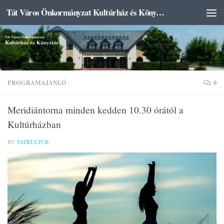
Tát Város Önkormányzat Kultúrház és Könyvtár
Skip to content
PROGRAMAJÁNLÓ
0
Meridiántorna minden kedden 10.30 órától a
Kultúrházban
BY
TATKULTUR