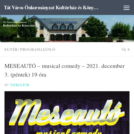
Tát Város Önkormányzat Kultúrház és Könyvtár
Skip to content
EGYÉB
/
PROGRAMAJÁNLÓ
0
MESEAUTÓ – musical comedy – 2021. december
3. (péntek) 19 óra
BY
TATKULTUR