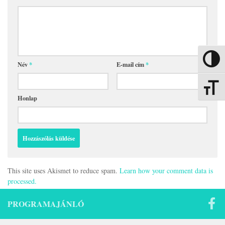
Nagy kon
Név
*
E-mail cím
*
Betűmére
Honlap
This site uses Akismet to reduce spam.
Learn how your comment data is
processed.
PROGRAMAJÁNLÓ