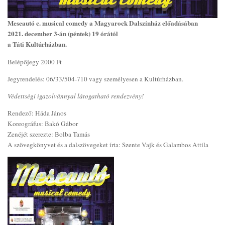
Meseautó c. musical comedy a Magyarock Dalszínház előadásában
2021. december 3-án (péntek) 19 órától
a Táti Kultúrházban.
Belépőjegy 2000 Ft
Jegyrendelés: 06/33/504-710 vagy személyesen a Kultúrházban.
Védettségi igazolvánnyal látogatható rendezvény!
Rendező: Háda János
Koreográfus: Bakó Gábor
Zenéjét szerezte: Bolba Tamás
A szövegkönyvet és a dalszövegeket írta: Szente Vajk és Galambos Attila