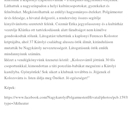
Láthattuk a nagyszínpadon a helyi kultúrcsoportokat, gyerekeket és
felnőtteket. Megkóstolhattuk az erdélyi hagyományos ételeket. Polgármester
úr és felesége, a hivatal dolgozói, a rendezvény összes segítője
kinyilvánította szeretetét felénk. Csizmár Erika jegyzőasszony és a kultúrház
vezetője Klárika ott tartózkodásunk alatt fáradtságot nem kímélve
gondoskodtak rólunk. Látogatást tehettünk a kaplonyi Ferences Kolostor
kriptájába, ahol 37 Károlyi családtag alussza örök álmát, kiránduláson
mutatták be Nagykároly nevezetességeit. Látogatásunk örök emlék
mindannyiunk számára.
Idézet a vendégkönyvünk üzenetei közül: „Kolozsvárról jöttünk 30 fős
csoportunkkal, kimondottan a táti porcelán-babákat megnézni a Károlyi
kastélyba. Gyönyörűek! Sok sikert a klubnak továbbra is. Jöjjenek el
Kolozsvárra is. Isten áldja meg Önöket. Jó egészséget!”
Képek:
https://www.facebook.com/NagykarolyiPolgarmesteriHivatal/photos/pcb.1
type=3&theater