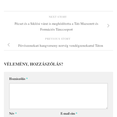
NEXT STORY
Pécset és a Siklósi várat is meghódította a Táti Mazsorett és
Formációs Tánccsoport
PREVIOUS STORY
Fúvószenekari hangverseny norvég vendégzenekarral Táton
VÉLEMÉNY, HOZZÁSZÓLÁS?
Hozzászólás
*
Név
*
E-mail cím
*