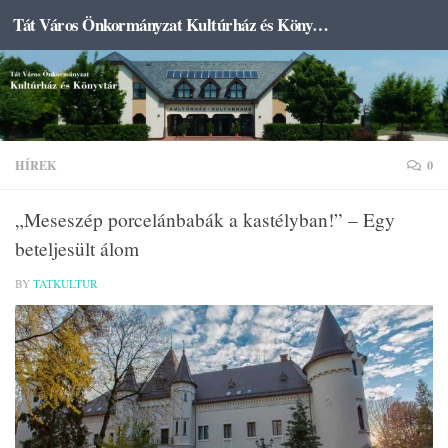
Tát Város Önkormányzat Kultúrház és Könyvtár
Skip to content
HÍREK
0
„Meseszép porcelánbabák a kastélyban!” – Egy
beteljesült álom
BY
TATKULTUR