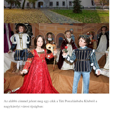
Az alábbi címmel jelent meg egy cikk a Táti Porcelánbaba Klubról a
nagykárolyi városi újságban: