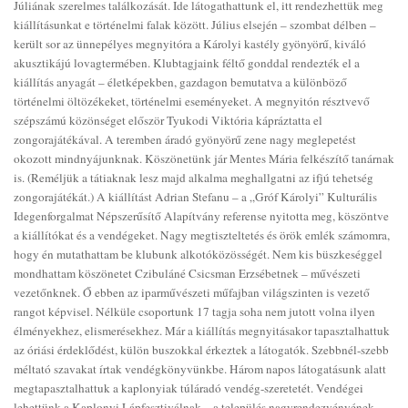
Júliának szerelmes találkozását. Ide látogathattunk el, itt rendezhettük meg
kiállításunkat e történelmi falak között. Július elsején – szombat délben –
került sor az ünnepélyes megnyitóra a Károlyi kastély gyönyörű, kiváló
akusztikájú lovagtermében. Klubtagjaink féltő gonddal rendezték el a
kiállítás anyagát – életképekben, gazdagon bemutatva a különböző
történelmi öltözékeket, történelmi eseményeket. A megnyitón résztvevő
szépszámú közönséget először Tyukodi Viktória kápráztatta el
zongorajátékával. A teremben áradó gyönyörű zene nagy meglepetést
okozott mindnyájunknak. Köszönetünk jár Mentes Mária felkészítő tanárnak
is. (Reméljük a tátiaknak lesz majd alkalma meghallgatni az ifjú tehetség
zongorajátékát.) A kiállítást Adrian Stefanu – a „Gróf Károlyi” Kulturális
Idegenforgalmat Népszerűsítő Alapítvány referense nyitotta meg, köszöntve
a kiállítókat és a vendégeket. Nagy megtiszteltetés és örök emlék számomra,
hogy én mutathattam be klubunk alkotóközösségét. Nem kis büszkeséggel
mondhattam köszönetet Czibuláné Csicsman Erzsébetnek – művészeti
vezetőnknek. Ő ebben az iparművészeti műfajban világszinten is vezető
rangot képvisel. Nélküle csoportunk 17 tagja soha nem jutott volna ilyen
élményekhez, elismerésekhez. Már a kiállítás megnyitásakor tapasztalhattuk
az óriási érdeklődést, külön buszokkal érkeztek a látogatók. Szebbnél-szebb
méltató szavakat írtak vendégkönyvünkbe. Három napos látogatásunk alatt
megtapasztalhattuk a kaplonyiak túláradó vendég-szeretetét. Vendégei
lehettünk a Kaplonyi Lápfesztiválnak – a település nagyrendezvényének.