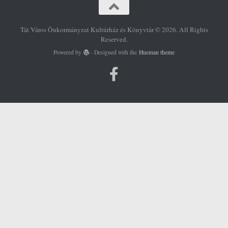
Tát Város Önkormányzat Kultúrház és Könyvtár © 2026. All Rights
Reserved.
Powered by
- Designed with the
Hueman theme