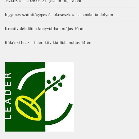
eszközök – 2026.05.21. (csütörtök) 18 óra
Ingyenes számítógépes és okoseszköz-használat tanfolyam
Kreatív délelőtt a könyvtárban május 16-án
Rákóczi busz – interaktív kiállítás május 14-én