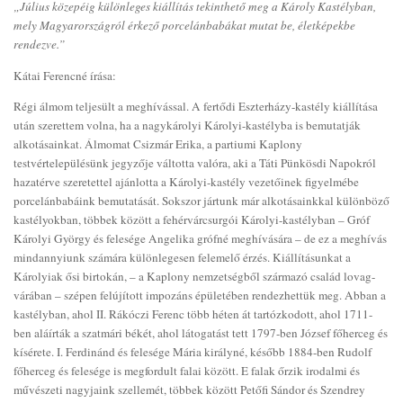
„Július közepéig különleges kiállítás tekinthető meg a Károly Kastélyban,
mely Magyarországról érkező porcelánbabákat mutat be, életképekbe
rendezve.”
Kátai Ferencné írása:
Régi álmom teljesült a meghívással. A fertődi Eszterházy-kastély kiállítása
után szerettem volna, ha a nagykárolyi Károlyi-kastélyba is bemutatják
alkotásainkat. Álmomat Csizmár Erika, a partiumi Kaplony
testvértelepülésünk jegyzője váltotta valóra, aki a Táti Pünkösdi Napokról
hazatérve szeretettel ajánlotta a Károlyi-kastély vezetőinek figyelmébe
porcelánbabáink bemutatását. Sokszor jártunk már alkotásainkkal különböző
kastélyokban, többek között a fehérvárcsurgói Károlyi-kastélyban – Gróf
Károlyi György és felesége Angelika grófné meghívására – de ez a meghívás
mindannyiunk számára különlegesen felemelő érzés. Kiállításunkat a
Károlyiak ősi birtokán, – a Kaplony nemzetségből származó család lovag-
várában – szépen felújított impozáns épületében rendezhettük meg. Abban a
kastélyban, ahol II. Rákóczi Ferenc több héten át tartózkodott, ahol 1711-
ben aláírták a szatmári békét, ahol látogatást tett 1797-ben József főherceg és
kísérete. I. Ferdinánd és felesége Mária királyné, később 1884-ben Rudolf
főherceg és felesége is megfordult falai között. E falak őrzik irodalmi és
művészeti nagyjaink szellemét, többek között Petőfi Sándor és Szendrey