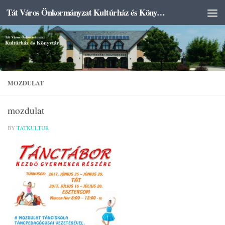
Tát Város Önkormányzat Kultúrház és Könyvtár
Skip to content
MOZDULAT
mozdulat
BY
TATKULTUR