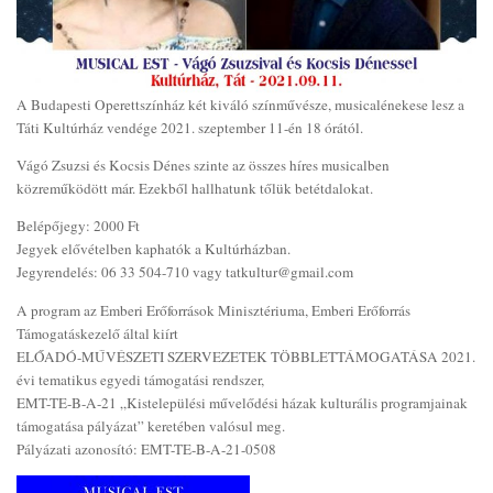
A Budapesti Operettszínház két kiváló színművésze, musicalénekese lesz a
Táti Kultúrház vendége 2021. szeptember 11-én 18 órától.
Vágó Zsuzsi és Kocsis Dénes szinte az összes híres musicalben
közreműködött már. Ezekből hallhatunk tőlük betétdalokat.
Belépőjegy: 2000 Ft
Jegyek elővételben kaphatók a Kultúrházban.
Jegyrendelés: 06 33 504-710 vagy tatkultur@gmail.com
A program az Emberi Erőforrások Minisztériuma, Emberi Erőforrás
Támogatáskezelő által kiírt
ELŐADÓ-MŰVÉSZETI SZERVEZETEK TÖBBLETTÁMOGATÁSA 2021.
évi tematikus egyedi támogatási rendszer,
EMT-TE-B-A-21 „Kistelepülési művelődési házak kulturális programjainak
támogatása pályázat” keretében valósul meg.
Pályázati azonosító: EMT-TE-B-A-21-0508