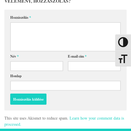
VÉLEMÉNY, HOZZÁSZÓLÁS?
Hozzászólás
*
Nagy kon
Név
*
E-mail cím
*
Betűmére
Honlap
This site uses Akismet to reduce spam.
Learn how your comment data is
processed.