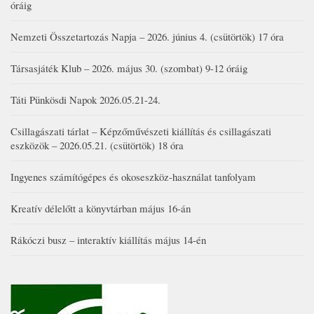
óráig
Nemzeti Összetartozás Napja – 2026. június 4. (csütörtök) 17 óra
Társasjáték Klub – 2026. május 30. (szombat) 9-12 óráig
Táti Pünkösdi Napok 2026.05.21-24.
Csillagászati tárlat – Képzőművészeti kiállítás és csillagászati
eszközök – 2026.05.21. (csütörtök) 18 óra
Ingyenes számítógépes és okoseszköz-használat tanfolyam
Kreatív délelőtt a könyvtárban május 16-án
Rákóczi busz – interaktív kiállítás május 14-én