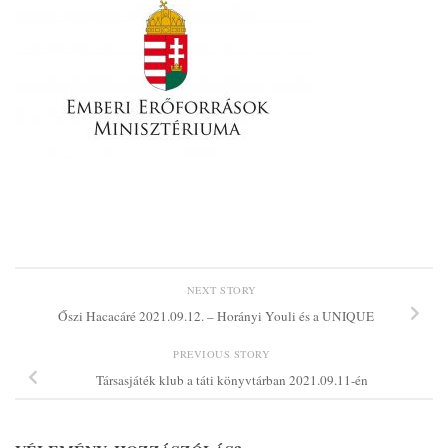
NEXT STORY
Őszi Hacacáré 2021.09.12. – Horányi Youli és a UNIQUE
PREVIOUS STORY
Társasjáték klub a táti könyvtárban 2021.09.11-én