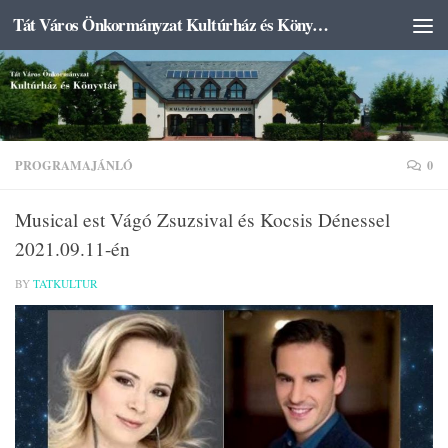
Tát Város Önkormányzat Kultúrház és Könyvtár
Skip to content
PROGRAMAJÁNLÓ
0
Musical est Vágó Zsuzsival és Kocsis Dénessel
2021.09.11-én
BY
TATKULTUR