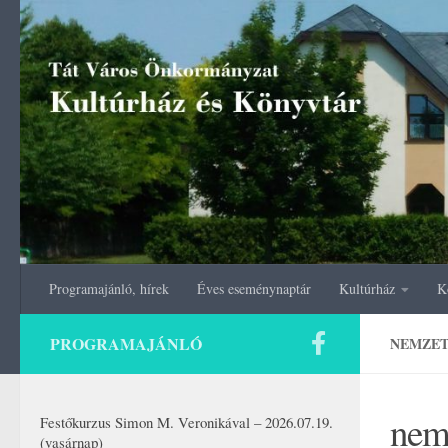
Skip to content
Programajánló, hírek
Éves eseménynaptár
Kultúrház
K
PROGRAMAJÁNLÓ
NEMZET
nem
Festőkurzus Simon M. Veronikával – 2026.07.19.
(vasárnap)