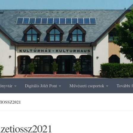
önyvtár
Digitális Jólét Pont
Művészeti csoportok
További f
IOSSZ2021
zetiossz2021