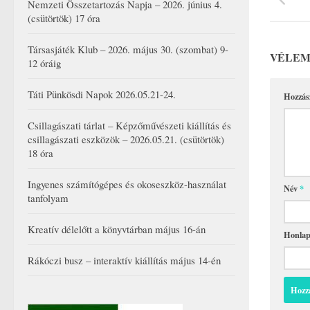
Nemzeti Összetartozás Napja – 2026. június 4.
(csütörtök) 17 óra
Társasjáték Klub – 2026. május 30. (szombat) 9-
VÉLEM
12 óráig
Táti Pünkösdi Napok 2026.05.21-24.
Hozzás
Csillagászati tárlat – Képzőművészeti kiállítás és
csillagászati eszközök – 2026.05.21. (csütörtök)
18 óra
Ingyenes számítógépes és okoseszköz-használat
Név
*
tanfolyam
Kreatív délelőtt a könyvtárban május 16-án
Honla
Rákóczi busz – interaktív kiállítás május 14-én