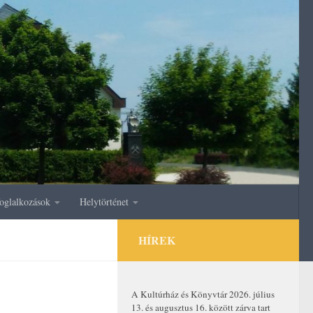
oglalkozások
Helytörténet
HÍREK
A Kultúrház és Könyvtár 2026. július
13. és augusztus 16. között zárva tart