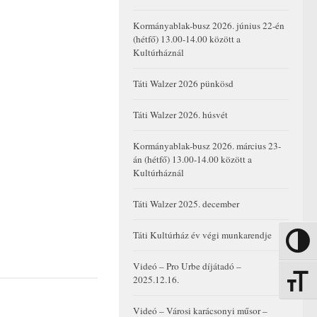
Kormányablak-busz 2026. június 22-én
(hétfő) 13.00-14.00 között a
Kultúrháznál
Táti Walzer 2026 pünkösd
Táti Walzer 2026. húsvét
Kormányablak-busz 2026. március 23-
án (hétfő) 13.00-14.00 között a
Kultúrháznál
Táti Walzer 2025. december
Táti Kultúrház év végi munkarendje
Nagy kon
Videó – Pro Urbe díjátadó –
2025.12.16.
Betűmére
Videó – Városi karácsonyi műsor –