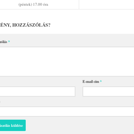
(péntek) 17.00 óra
ÉNY, HOZZÁSZÓLÁS?
zólás
*
E-mail cím
*
p