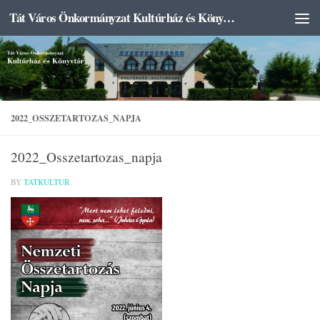
Tát Város Önkormányzat Kultúrház és Könyvtár
Skip to content
2022_OSSZETARTOZAS_NAPJA
2022_Osszetartozas_napja
BY
TATKULTUR