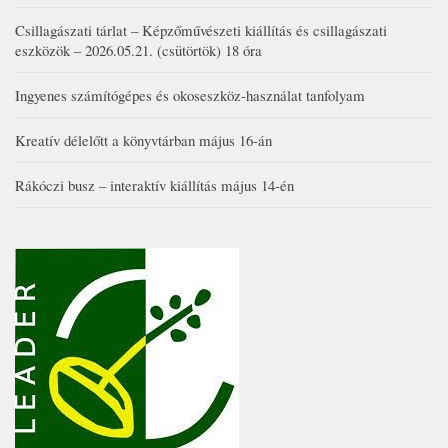
Csillagászati tárlat – Képzőművészeti kiállítás és csillagászati
eszközök – 2026.05.21. (csütörtök) 18 óra
Ingyenes számítógépes és okoseszköz-használat tanfolyam
Kreatív délelőtt a könyvtárban május 16-án
Rákóczi busz – interaktív kiállítás május 14-én