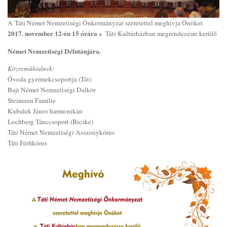
A Táti Német Nemzetiségi Önkormányzat szeretettel meghívja Önöket
2017. november 12-én 15 órára
a Táti Kultúrházban megrendezésre kerülő
Német Nemzetiségi Délutánjára.
Közreműködnek:
Óvoda gyermekcsoportja (Tát)
Baji Német Nemzetiségi Dalkör
Steimann Familie
Kubalek János harmonikán
Lochberg Tánccsoport (Bicske)
Táti Német Nemzetiségi Asszonykórus
Táti Férfikórus