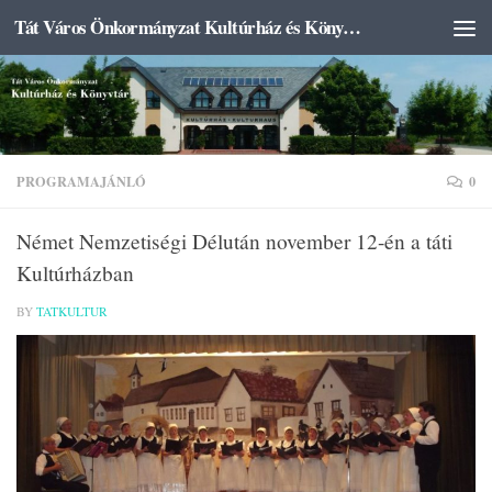
Tát Város Önkormányzat Kultúrház és Könyvtár
Skip to content
PROGRAMAJÁNLÓ
0
Német Nemzetiségi Délután november 12-én a táti
Kultúrházban
BY
TATKULTUR