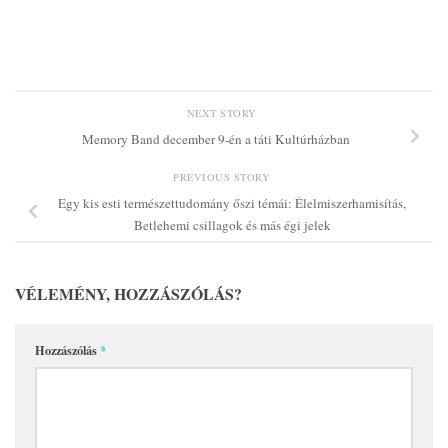
NEXT STORY
Memory Band december 9-én a táti Kultúrházban
PREVIOUS STORY
Egy kis esti természettudomány őszi témái: Élelmiszerhamisítás,
Betlehemi csillagok és más égi jelek
VÉLEMÉNY, HOZZÁSZÓLÁS?
Hozzászólás
*