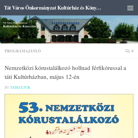
Tát Város Önkormányzat Kultúrház és Könyvtár
Skip to content
PROGRAMAJÁNLÓ
0
Nemzetközi kórustalálkozó hollnad férfikórussal a
táti Kultúrházban, május 12-én
BY
TATKULTUR