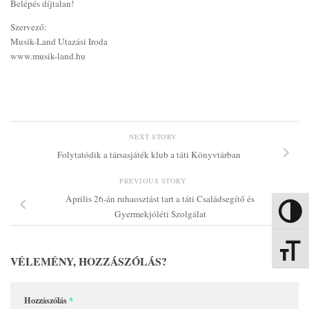
Belépés díjtalan!
Szervező:
Musik-Land Utazási Iroda
www.musik-land.hu
NEXT STORY
Folytatódik a társasjáték klub a táti Könyvtárban
PREVIOUS STORY
Április 26-án ruhaosztást tart a táti Családsegítő és
Nagy kon
Gyermekjóléti Szolgálat
Betűmére
VÉLEMÉNY, HOZZÁSZÓLÁS?
Hozzászólás
*