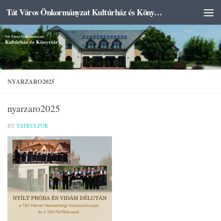
Tát Város Önkormányzat Kultúrház és Könyvtár
Skip to content
NYARZARO2025
nyarzaro2025
BY
TATKULTUR