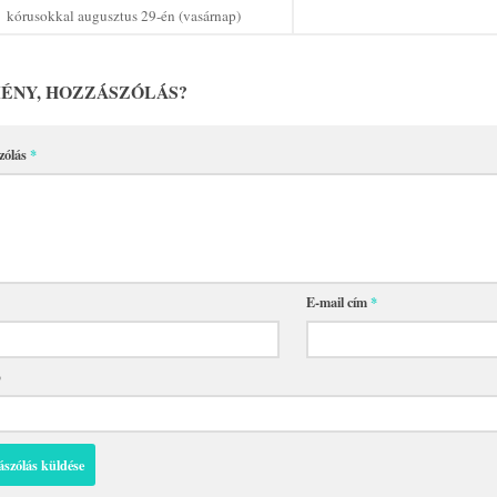
kórusokkal augusztus 29-én (vasárnap)
ÉNY, HOZZÁSZÓLÁS?
zólás
*
E-mail cím
*
p