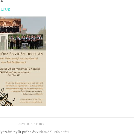
ULTUR
PREVIOUS STORY
yárzáró nyílt próba és vidám délután a táti