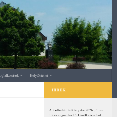
oglalkozások
Helytörténet
HÍREK
A Kultúrház és Könyvtár 2026. július
13. és augusztus 16. között zárva tart