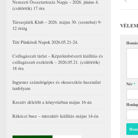
Nemzeti Összetartozás Napja – 2026. június 4.
(csütörtök) 17 óra
Társasjáték Klub – 2026. május 30. (szombat) 9-
VÉLEM
12 óráig
Táti Pünkösdi Napok 2026.05.21-24.
Hozzás
Csillagászati tárlat – Képzőművészeti kiállítás és
csillagászati eszközök – 2026.05.21. (csütörtök)
18 óra
Ingyenes számítógépes és okoseszköz-használat
Név
*
tanfolyam
Kreatív délelőtt a könyvtárban május 16-án
Honla
Rákóczi busz – interaktív kiállítás május 14-én