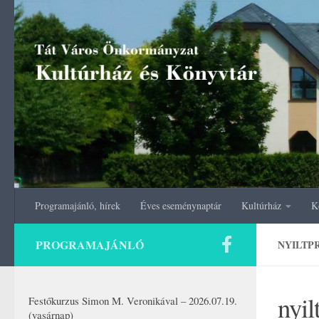
Skip to content
Programajánló, hírek
Éves eseménynaptár
Kultúrház
K
PROGRAMAJÁNLÓ
NYILTPR
nyi
Festőkurzus Simon M. Veronikával – 2026.07.19.
(vasárnap)