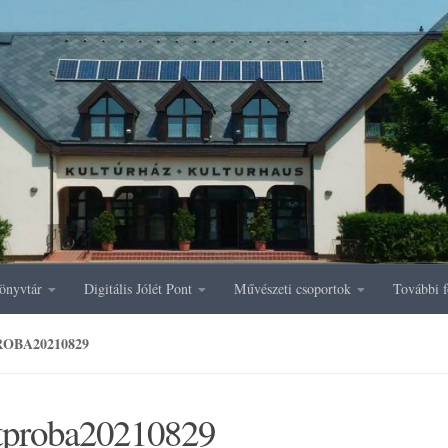
önyvtár
Digitális Jólét Pont
Művészeti csoportok
További f
OBA20210829
ltproba20210829