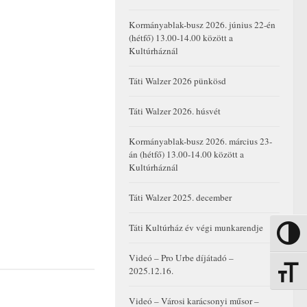
Kormányablak-busz 2026. június 22-én
(hétfő) 13.00-14.00 között a
Kultúrháznál
Táti Walzer 2026 pünkösd
Táti Walzer 2026. húsvét
Kormányablak-busz 2026. március 23-
án (hétfő) 13.00-14.00 között a
Kultúrháznál
Táti Walzer 2025. december
Táti Kultúrház év végi munkarendje
Nagy kon
Videó – Pro Urbe díjátadó –
2025.12.16.
Betűmére
Videó – Városi karácsonyi műsor –